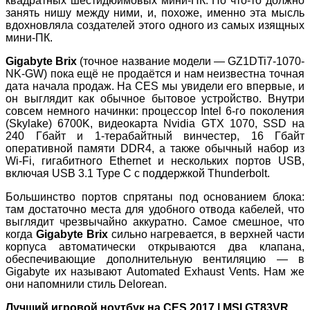
квадратных шестидюймовых мини-ПК. Но что-то должно
занять нишу между ними, и, похоже, именно эта мысль
вдохновляла создателей этого одного из самых изящных
мини-ПК.
Gigabyte Brix
(точное название модели — GZ1DTi7-1070-
NK-GW) пока ещё не продаётся и нам неизвестна точная
дата начала продаж. На CES мы увидели его впервые, и
он выглядит как обычное бытовое устройство. Внутри
совсем немного начинки: процессор Intel 6-го поколения
(Skylake) 6700K, видеокарта Nvidia GTX 1070, SSD на
240 Гбайт и 1-терабайтный винчестер, 16 Гбайт
оперативной памяти DDR4, а также обычный набор из
Wi-Fi, гигабитного Ethernet и нескольких портов USB,
включая USB 3.1 Type C с поддержкой Thunderbolt.
Большинство портов спрятаны под основанием блока:
там достаточно места для удобного отвода кабелей, что
выглядит чрезвычайно аккуратно. Самое смешное, что
когда
Gigabyte Brix
сильно нагревается, в верхней части
корпуса автоматически открываются два клапана,
обеспечивающие дополнительную вентиляцию — в
Gigabyte их называют Automated Exhaust Vents. Нам же
они напомнили стиль Delorean.
Лучший игровой ноутбук на CES 2017 | MSI GT83VR