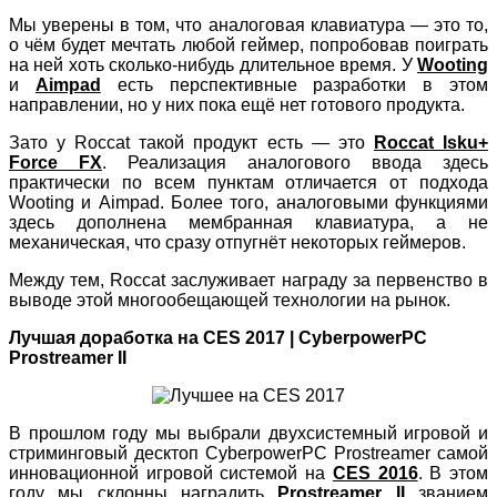
Мы уверены в том, что аналоговая клавиатура — это то,
о чём будет мечтать любой геймер, попробовав поиграть
на ней хоть сколько-нибудь длительное время. У
Wooting
и
Aimpad
есть перспективные разработки в этом
направлении, но у них пока ещё нет готового продукта.
Зато у Roccat такой продукт есть — это
Roccat Isku+
Force FX
. Реализация аналогового ввода здесь
практически по всем пунктам отличается от подхода
Wooting и Aimpad. Более того, аналоговыми функциями
здесь дополнена мембранная клавиатура, а не
механическая, что сразу отпугнёт некоторых геймеров.
Между тем, Roccat заслуживает награду за первенство в
выводе этой многообещающей технологии на рынок.
Лучшая доработка на CES 2017 | CyberpowerPC
Prostreamer II
В прошлом году мы выбрали двухсистемный игровой и
стриминговый десктоп CyberpowerPC Prostreamer самой
инновационной игровой системой на
CES 2016
. В этом
году мы склонны наградить
Prostreamer II
званием