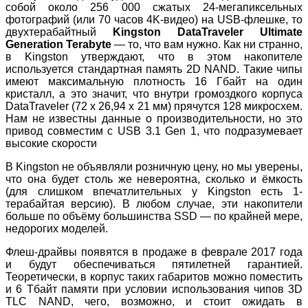
собой около 256 000 сжатых 24-мегапиксельных
фотографий (или 70 часов 4K-видео) на USB-флешке, то
двухтерабайтный
Kingston DataTraveler Ultimate
Generation Terabyte
— то, что вам нужно. Как ни странно,
в Kingston утверждают, что в этом накопителе
используется стандартная память 2D NAND. Такие чипы
имеют максимальную плотность 16 Гбайт на один
кристалл, а это значит, что внутри громоздкого корпуса
DataTraveler (72 х 26,94 х 21 мм) прячутся 128 микросхем.
Нам не известны данные о производительности, но это
привод совместим с USB 3.1 Gen 1, что подразумевает
высокие скорости
В Kingston не объявляли розничную цену, но мы уверены,
что она будет столь же невероятна, сколько и ёмкость
(для слишком впечатлительных у Kingston есть 1-
терабайтая версию). В любом случае, эти накопители
больше по объёму большинства SSD — по крайней мере,
недорогих моделей.
Флеш-драйвы появятся в продаже в феврале 2017 года
и будут обеспечиваться пятилетней гарантией.
Теоретически, в корпус таких габаритов можно поместить
и 6 Тбайт памяти при условии использования чипов 3D
TLC NAND, чего, возможно, и стоит ожидать в