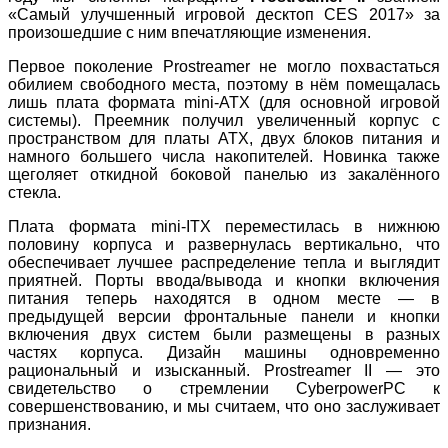
«Самый улучшенный игровой десктоп CES 2017» за
произошедшие с ним впечатляющие изменения.
Первое поколение Prostreamer не могло похвастаться
обилием свободного места, поэтому в нём помещалась
лишь плата формата mini-ATX (для основной игровой
системы). Преемник получил увеличенный корпус с
пространством для платы ATX, двух блоков питания и
намного большего числа накопителей. Новинка также
щеголяет откидной боковой панелью из закалённого
стекла.
Плата формата mini-ITX переместилась в нижнюю
половину корпуса и развернулась вертикально, что
обеспечивает лучшее распределение тепла и выглядит
приятней. Порты ввода/вывода и кнопки включения
питания теперь находятся в одном месте — в
предыдущей версии фронтальные панели и кнопки
включения двух систем были размещены в разных
частях корпуса. Дизайн машины одновременно
рациональный и изысканный. Prostreamer II — это
свидетельство о стремлении CyberpowerPC к
совершенствованию, и мы считаем, что оно заслуживает
признания.