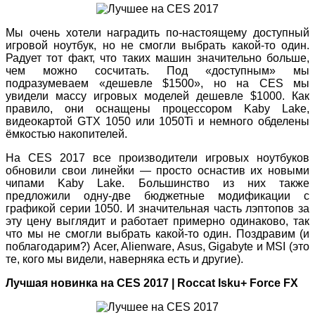
Мы очень хотели наградить по-настоящему доступный
игровой ноутбук, но не смогли выбрать какой-то один.
Радует тот факт, что таких машин значительно больше,
чем можно сосчитать. Под «доступным» мы
подразумеваем «дешевле $1500», но на CES мы
увидели массу игровых моделей дешевле $1000. Как
правило, они оснащены процессором Kaby Lake,
видеокартой GTX 1050 или 1050Ti и немного обделены
ёмкостью накопителей.
На CES 2017 все производители игровых ноутбуков
обновили свои линейки — просто оснастив их новыми
чипами Kaby Lake. Большинство из них также
предложили одну-две бюджетные модификации с
графикой серии 1050. И значительная часть лэптопов за
эту цену выглядит и работает примерно одинаково, так
что мы не смогли выбрать какой-то один. Поздравим (и
поблагодарим?) Acer, Alienware, Asus, Gigabyte и MSI (это
те, кого мы видели, наверняка есть и другие).
Лучшая новинка на CES 2017 | Roccat Isku+ Force FX