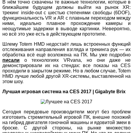
В нём точно схвачены те важные технологии, которые в
ближайшем будущем должны выйти на рынок XR:
трекинг inside-out с шестью степенями свободы (6DOF),
функциональность VR и AR с плавным переходом между
ними, идеально плавное прохождение камеры и
неощутимые задержки в выводе картинки. Невероятно,
но всё это уже есть в действующем прототипе.
Шлему Totem HMD недостаёт лишь встроенных функций
отслеживания направления взгляда и трекинга рук — их
обработка всё ещё возложена на ПК. Мы уже подробно
писали
о технологиях VRvana, но они даже не
демонстрировали их на стендах: все показы на CES
проходили в закрытом режиме. Но в любом случае, Totem
HMD лучше любой другой XR-системы, выставленной на
этом шоу.
Лучшая игровая система на CES 2017 | Gigabyte Brix
Сегодня передовые производители могут без проблем
изготовить стремительный игровой ПК, внешне похожий
на гибрид двигателя гоночной машины и ядовитой змеи в
броске. С другой стороны, на рынке множество