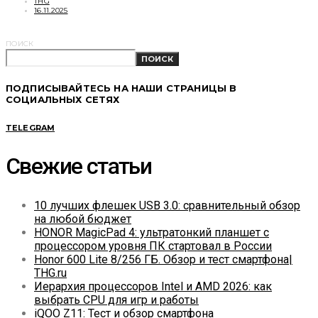
THG
16.11.2025
ПОИСК
ПОИСК
ПОДПИСЫВАЙТЕСЬ НА НАШИ СТРАНИЦЫ В
СОЦИАЛЬНЫХ СЕТЯХ
TELEGRAM
Свежие статьи
10 лучших флешек USB 3.0: сравнительный обзор
на любой бюджет
HONOR MagicPad 4: ультратонкий планшет с
процессором уровня ПК стартовал в России
Honor 600 Lite 8/256 ГБ. Обзор и тест смартфона|
THG.ru
Иерархия процессоров Intel и AMD 2026: как
выбрать CPU для игр и работы
iQOO Z11: Тест и обзор смартфона