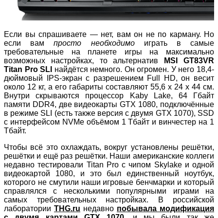
Если вы спрашиваете — нет, вам он не по карману. Но
если вам
просто необходимо
играть в самые
требовательные на планете игры на максимально
возможных настройках, то альтернатив
MSI GT83VR
Titan Pro SLI
найдётся немного. Он огромен. У него 18,4-
дюймовый IPS-экран с разрешением Full HD, он весит
около 12 кг, а его габариты составляют 55,6 х 24 х 44 см.
Внутри скрываются процессор Kaby Lake, 64 Гбайт
памяти DDR4, две видеокарты GTX 1080, подключённые
в режиме SLI (есть также версия с двумя GTX 1070), SSD
с интерфейсом NVMe объёмом 1 Тбайт и винчестер на 1
Тбайт.
Чтобы всё это охлаждать, вокруг установлены решётки,
решётки и ещё раз решётки. Наши американские коллеги
недавно тестировали Titan Pro c чипом Skylake и одной
видеокартой 1080, и это был единственный ноутбук,
которого не смутили наши игровые бенчмарки и который
справлялся с несколькими популярными играми на
самых требовательных настройках. В российской
лаборатории
THG.ru
недавно
побывала модификация
с двумя картами GTX 1070
, и мы были так же