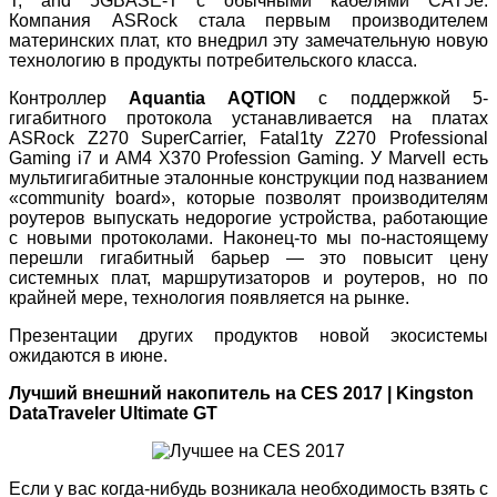
T, and 5GBASE-T с обычными кабелями CAT5e.
Компания ASRock стала первым производителем
материнских плат, кто внедрил эту замечательную новую
технологию в продукты потребительского класса.
Контроллер
Aquantia AQTION
с поддержкой 5-
гигабитного протокола устанавливается на платах
ASRock Z270 SuperCarrier, Fatal1ty Z270 Professional
Gaming i7 и AM4 X370 Profession Gaming. У Marvell есть
мультигигабитные эталонные конструкции под названием
«community board», которые позволят производителям
роутеров выпускать недорогие устройства, работающие
с новыми протоколами. Наконец-то мы по-настоящему
перешли гигабитный барьер — это повысит цену
системных плат, маршрутизаторов и роутеров, но по
крайней мере, технология появляется на рынке.
Презентации других продуктов новой экосистемы
ожидаются в июне.
Лучший внешний накопитель на CES 2017 | Kingston
DataTraveler Ultimate GT
Если у вас когда-нибудь возникала необходимость взять с