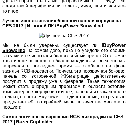
удовлетворять фантазии разработчиков — будут ли
среди такой периферии пистолеты, мячи, шпаги или что-
то иное.
Лучшее использование боковой панели корпуса на
CES 2017 | Игровой ПК iBuyPower Snowblind
Мы не были уверены, существует ли
iBuyPower
Snowblind
на самом деле, пока не увидели его своими
глазами и не испытали благоговейный трепет. Это самое
креативное решение в области моддинга из всех, что мы
встречали в последнее время — особенно на фоне
засилья RGB-подсветки. Причём, эта прозрачная боковая
панель со встроенной ЖК-матрицей действительно
поступит в продажу уже в феврале. Такая технология
может стать очередным прорывом в области эстетики
компьютерных корпусов (точнее, панелей из закалённого
стекла), но пока iBuyPower — единственный, кто реально
предлагает её, по крайней мере, в качестве массового
продукта.
Самое логичное завершение RGB-лихорадки на CES
2017 | Razer Cupholder