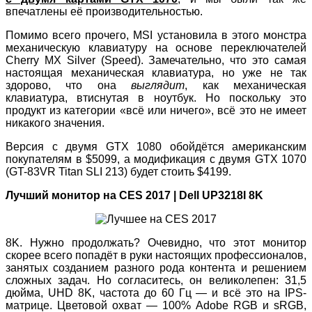
впечатлены её производительностью.
Помимо всего прочего, MSI установила в этого монстра
механическую клавиатуру на основе переключателей
Cherry MX Silver (Speed). Замечательно, что это самая
настоящая механическая клавиатура, но уже не так
здорово, что она
выглядит
, как механическая
клавиатура, втиснутая в ноутбук. Но поскольку это
продукт из категории «всё или ничего», всё это не имеет
никакого значения.
Версия с двумя GTX 1080 обойдётся американским
покупателям в $5099, а модификация с двумя GTX 1070
(GT-83VR Titan SLI 213) будет стоить $4199.
Лучший монитор на CES 2017 | Dell UP3218I 8K
8K. Нужно продолжать? Очевидно, что этот монитор
скорее всего попадёт в руки настоящих профессионалов,
занятых созданием разного рода контента и решением
сложных задач. Но согласитесь, он великолепен: 31,5
дюйма, UHD 8K, частота до 60 Гц — и всё это на IPS-
матрице. Цветовой охват — 100% Adobe RGB и sRGB,