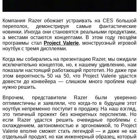
Компания Razer обожает устраивать на CES большой
переполох, демонстрируя самые фантастические
новинки. Иногда они становятся реальными продуктами,
а местами остаются концептами. В этом году гвоздём
программы стал
Project Valerie
, монструозный игровой
ноутбук с тремя дисплеями.
Когда мы собирались на презентацию Razer, мы ожидали
исключительно концептов, но, к нашему удивлению, нам
показали настоящий работающий прототип. Но даже при
этом вероятность 50 на 50, что Project Valerie удастся
довести до конвейера — слишком много проблем ещё
нужно решить.
Впрочем, представители Razer были уверенно
оптимистичны и заявляли, что когда-то в будущем этот
ноутбук непременно поступит в продажу. На наш взгляд,
это типичный прожект без конкретных перспектив. Но
если Razer удастся решить очевидные проблемы с
охлаждением, автономностью и эргономикой, то Project
Valerie вполне сможет стать легендой — и даже не как
отдельный продукт, но как инженерный образец, который