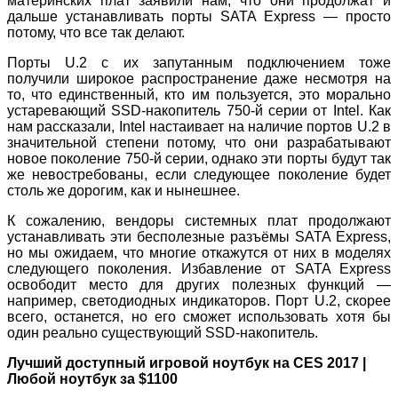
материнских плат заявили нам, что они продолжат и
дальше устанавливать порты SATA Express — просто
потому, что все так делают.
Порты U.2 с их запутанным подключением тоже
получили широкое распространение даже несмотря на
то, что единственный, кто им пользуется, это морально
устаревающий SSD-накопитель 750-й серии от Intel. Как
нам рассказали, Intel настаивает на наличие портов U.2 в
значительной степени потому, что они разрабатывают
новое поколение 750-й серии, однако эти порты будут так
же невостребованы, если следующее поколение будет
столь же дорогим, как и нынешнее.
К сожалению, вендоры системных плат продолжают
устанавливать эти бесполезные разъёмы SATA Express,
но мы ожидаем, что многие откажутся от них в моделях
следующего поколения. Избавление от SATA Express
освободит место для других полезных функций —
например, светодиодных индикаторов. Порт U.2, скорее
всего, останется, но его сможет использовать хотя бы
один реально существующий SSD-накопитель.
Лучший доступный игровой ноутбук на CES 2017 |
Любой ноутбук за $1100