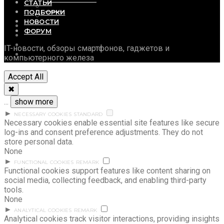
СТАТЬИ
Софт и утилиты
ПОДБОРКИ
Фото
НОВОСТИ
СТАТЬИ
ФОРУМ
ПОДБОРКИ
НОВОСТИ
IT-новости, обзоры смартфонов, гаджетов и
ФОРУМ
компьютерного железа
Accept All
✖
...
show more
►
NECESSARY COOKIES
STANDARD
Necessary cookies enable essential site features like secure
log-ins and consent preference adjustments. They do not
store personal data.
None
►
FUNCTIONAL COOKIES
REMARK
Functional cookies support features like content sharing on
social media, collecting feedback, and enabling third-party
tools.
None
►
ANALYTICAL COOKIES
REMARK
Analytical cookies track visitor interactions, providing insights