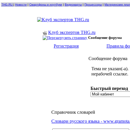
THG.RU
|
Новости
|
Смартфоны и ноутбуки
|
Видеокарты
|
Процессоры
|
Материнские пла
Клуб экспертов THG.ru
Сообщение форума
Регистрация
Правила ф
Сообщение форума
Тема не указан(-а
нерабочей ссылке.
Быстрый переход
Справочник словарей
Словари русского языка - www.gramota