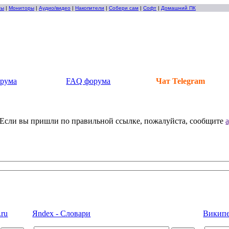
ты
|
Мониторы
|
Аудио/видео
|
Накопители
|
Собери сам
|
Софт
|
Домашний ПК
орума
FAQ форума
Чат Telegram
). Если вы пришли по правильной ссылке, пожалуйста, сообщите
.ru
Яndex - Словари
Википед