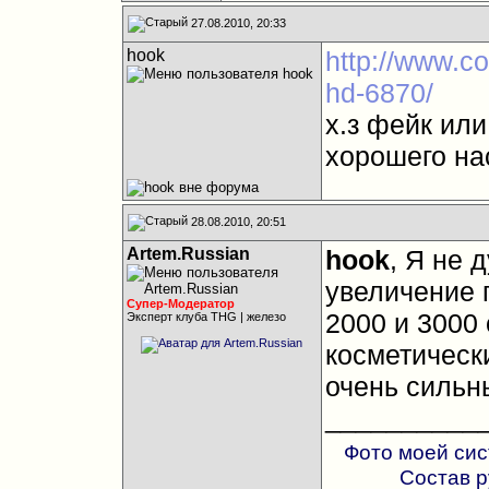
27.08.2010, 20:33
hook
http://www.c
hd-6870/
х.з фейк или
хорошего на
28.08.2010, 20:51
Artem.Russian
hook
, Я не 
увеличение п
Супер-Модератор
2000 и 3000 
Эксперт клуба THG | железо
косметически
очень сильн
__________
Фото моей си
Состав 