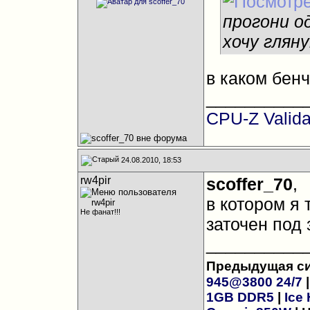
прогони од
хочу глян
в каком бенч
__________
CPU-Z Valida
24.08.2010, 18:53
rw4pir
scoffer_70
,
в котором я 
Не фанат!!!
заточен под 
__________
Предыдущая си
945@3800 24/7
1GB DDR5
|
Ice