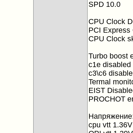
SPD 10.0
CPU Clock D
PCI Express 
CPU Clock s
Turbo boost 
c1e disabled
c3\c6 disabl
Termal monit
EIST Disable
PROCHOT en
Напряжение
cpu vtt 1.36V