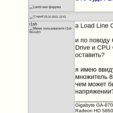
29.10.2010, 16:41
r1sh
а Load Line C
МозгоED
и по поводу 
Drive и CPU 
оставить?
я имею ввид
множитель 8,
чем может б
напряжении
__________
Gigabyte GA-870
Radeon HD 5850