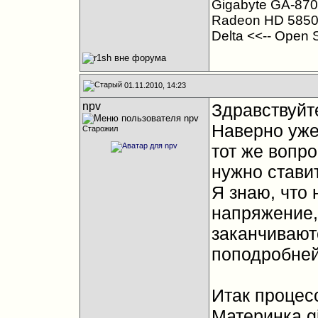
Gigabyte GA-870
Radeon HD 5850
Delta <<-- Open 
01.11.2010, 14:23
npv
Здравствуйт
Наверно уже
Старожил
тот же вопро
нужно ставит
Я знаю, что
напряжение,
заканчивают
поподробней
Итак процесс
Материнка g