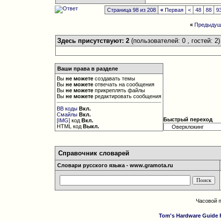
Страница 98 из 208
«
Первая
<
48
88
9
«
Предыдущ
Здесь присутствуют: 2
(пользователей: 0 , гостей: 2)
Ваши права в разделе
Вы
не можете
создавать темы
Вы
не можете
отвечать на сообщения
Вы
не можете
прикреплять файлы
Вы
не можете
редактировать сообщения
BB коды
Вкл.
Смайлы
Вкл.
Быстрый переход
[IMG]
код
Вкл.
HTML код
Выкл.
Справочник словарей
Словари русского языка - www.gramota.ru
Часовой 
Tom's Hardware Guide 