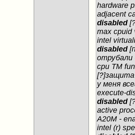
hardware p
adjacent ca
disabled
[?
max cpuid v
intel virtua
disabled
[
отрубали 
cpu TM func
[?]защита
у меня вс
execute-dis
disabled
[
active proc
A20M - ena
intel (r) s