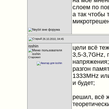
на моё мнен
слоем по пов
а так чтобы
микротреше
26.10.2010, 04:45
isshin
цели всё теж
3,5-3,7GHz,
Старожил
напряжения;
разгон памя
1333MHz или
и будет;
решил, всё ж
теоретически