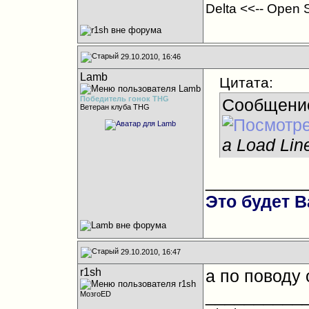
Delta <<-- Open 
29.10.2010, 16:46
Lamb
Цитата:
Победитель гонок THG
Сообщени
Ветеран клуба THG
а Load Lin
__________
Это будет В
29.10.2010, 16:47
r1sh
а по поводу
__________
МозгоED