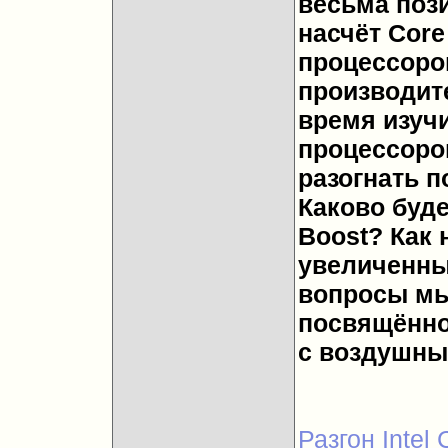
весьма поз
насчёт Core
процессоро
производите
время изуч
процессоро
разогнать 
Каково буде
Boost? Как 
увеличенных
вопросы мы 
посвящённой
с воздушны
Разгон Intel