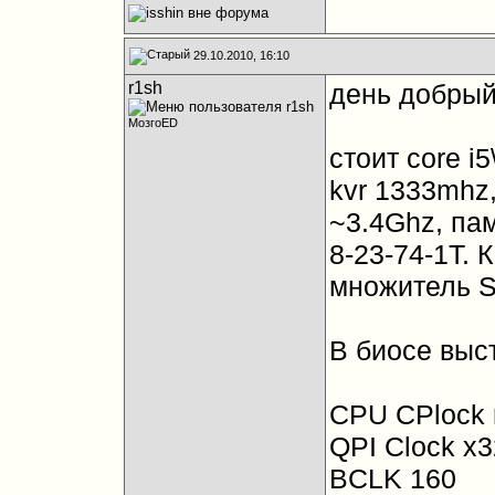
29.10.2010, 16:10
r1sh
день добрый
МозгоED
стоит core i5
kvr 1333mhz,
~3.4Ghz, па
8-23-74-1Т. 
множитель SP
В биосе выс
CPU CPlock r
QPI Clock x3
BCLK 160