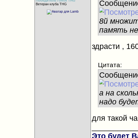
Победитель гонок THG
Сообщени
Ветеран клуба THG
8й множит
память не
здрасти
, 16
Цитата:
Сообщени
а на скол
надо буде
для такой ча
__________
Это будет В