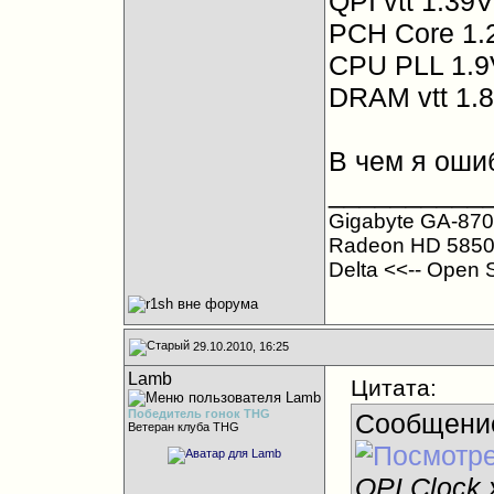
QPI vtt 1.39V
PCH Core 1.
CPU PLL 1.9
DRAM vtt 1.
В чем я оши
__________
Gigabyte GA-870
Radeon HD 5850
Delta <<-- Open 
29.10.2010, 16:25
Lamb
Цитата:
Победитель гонок THG
Сообщени
Ветеран клуба THG
QPI Clock 