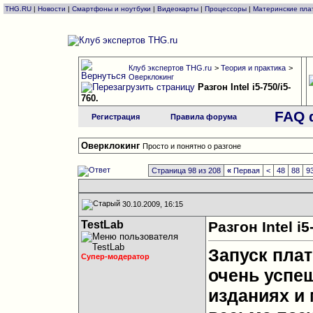
THG.RU
|
Новости
|
Смартфоны и ноутбуки
|
Видеокарты
|
Процессоры
|
Материнские пла
Клуб экспертов THG.ru
>
Теория и практика
>
Оверклокинг
Разгон Intel i5-750/i5-
760.
FAQ 
Регистрация
Правила форума
Оверклокинг
Просто и понятно о разгоне
Страница 98 из 208
«
Первая
<
48
88
9
30.10.2009, 16:15
TestLab
Разгон Intel i5
Запуск плат
Супер-модератор
очень успе
изданиях и