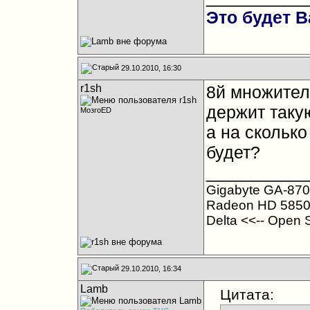
Это будет В
29.10.2010, 16:30
r1sh
8й множител
держит такую
МозгоED
а на скольк
будет?
__________
Gigabyte GA-870
Radeon HD 5850
Delta <<-- Open 
29.10.2010, 16:34
Lamb
Цитата: