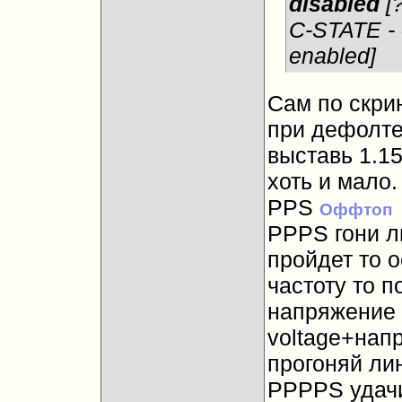
disabled
[?
C-STATE - 
enabled]
Сам по скри
при дефолте 
выставь 1.1
хоть и мало
PPS
Оффтоп
PPPS гони ли
пройдет то 
частоту то 
напряжение
voltage+напр
прогоняй лин
PPPPS удачи