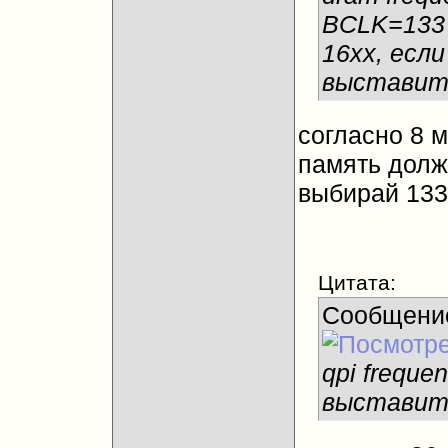
BCLK=133 
16хх, есл
выставит
согласно 8 
память должн
выбирай 1333
Цитата:
Сообщени
qpi frequen
выставит