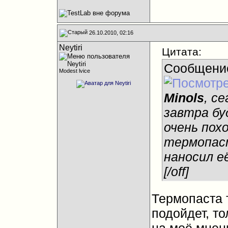
26.10.2010, 02:16
Neytiri
Цитата:
Сообщени
Modest lvice
Minols
, с
завтра бу
очень похо
термопаст
наносил е
[/off]
Термопаста т
подойдет, то