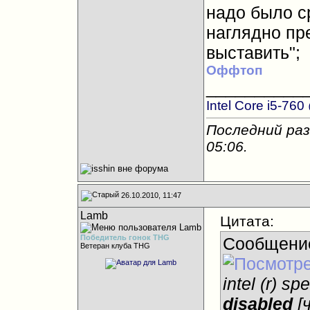
надо было с
наглядно пре
выставить";
Оффтоп
__________
Intel Core i5-76
Последний раз 
05:06
.
26.10.2010, 11:47
Lamb
Цитата:
Победитель гонок THG
Сообщени
Ветеран клуба THG
intel (r) s
disabled
[