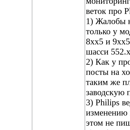
мониторинг
веток про Ph
1) Жалобы 
только у м
8хх5 и 9хх5
шасси 552.х
2) Как у п
посты на хо
таким же п
заводскую 
3) Philips 
изменению 
этом не пиш