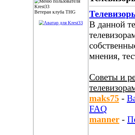
Телевизор
Ветеран клуба THG
В данной т
телевизора
собственны
мнения, те
Советы и р
телевизора
maks75
-
В
FAQ
manner
-
П