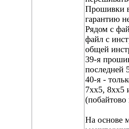
Прошивки в
гарантию не
Рядом с фай
файл с инст
общей инст
39-я прошив
последней 5
40-я - толь
7хх5, 8хх5 
(побайтово 
На основе 