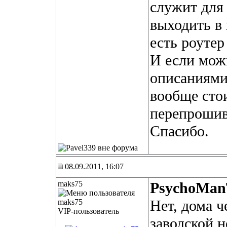
служит для 
выходить в
есть роутер
И если мож
описаниями
вообще стои
перепрошив
Спасибо.
08.09.2011, 16:07
maks75
PsychoMa
Нет, дома 
VIP-пользователь
заводской н