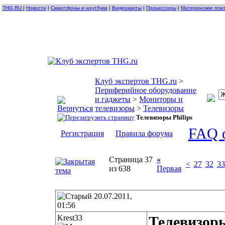
THG.RU
|
Новости
|
Смартфоны и ноутбуки
|
Видеокарты
|
Процессоры
|
Материнские пла
Клуб экспертов THG.ru
>
Периферийное оборудование
и гаджеты
>
Мониторы и
телевизоры
>
Телевизоры
Телевизоры Philips
FAQ 
Регистрация
Правила форума
Страница 37
«
<
27
32
33
из 638
Первая
20.07.2011,
01:56
Krest33
Телевизоры