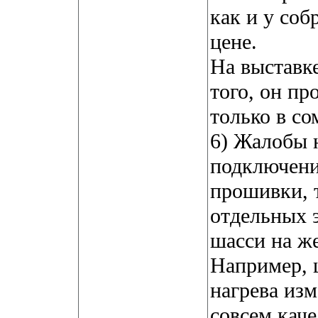
как и у соб
цене.
На выставке
того, он пр
только в со
6) Жалобы 
подключени
прошивки, т
отдельных 
шасси на ж
Например, 
нагрева изм
совсем каче