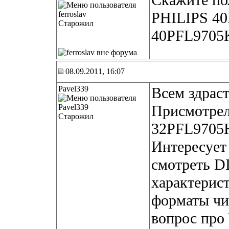
Скажите по
PHILIPS 40
Старожил
40PFL9705K
08.09.2011, 16:07
Pavel339
Всем здраст
Присмотрел
Старожил
32PFL9705
Интересует
смотреть DI
характерис
форматы чи
вопрос про 