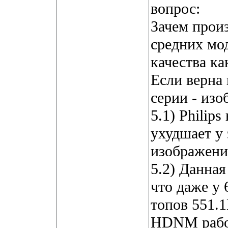
вопрос:
Зачем прои
средних мо
качества ка
Если верна 
серии - изо
5.1) Philip
ухудшает у 
изображени
5.2) Данная
что даже у 
топов 551.
HDNM работ