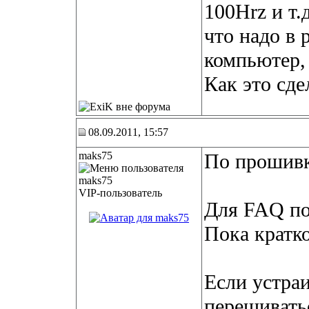
100Hrz и т.
что надо в 
компьютер, 
Как это сде
08.09.2011, 15:57
maks75
По прошив
VIP-пользователь
Для FAQ по
Пока кратко
Если устра
перешиватьс