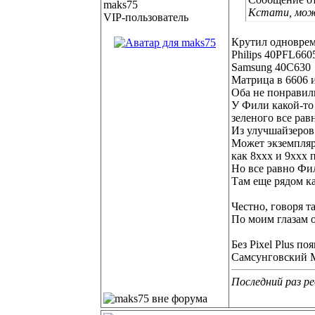
Кстати, мож
VIP-пользователь
Крутил одноврем
Philips 40PFL6605
Samsung 40С630
Матрица в 6606 и
Оба не понравили
У Фили какой-то
зеленого все рав
Из улучшайзеров 
Может экземпляр 
как 8ххх и 9ххх 
Но все равно Фи
Там еще рядом ка
Честно, говоря т
По моим глазам 
Без Pixel Plus п
Самсунговский Mo
Последний раз ре