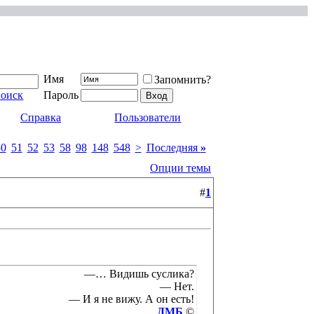
Имя
Запомнить?
поиск
Пароль
Справка
Пользователи
50
51
52
53
58
98
148
548
>
Последняя
»
Опции темы
#
1
—… Видишь суслика?
— Нет.
— И я не вижу. А он есть!
ДМБ
©