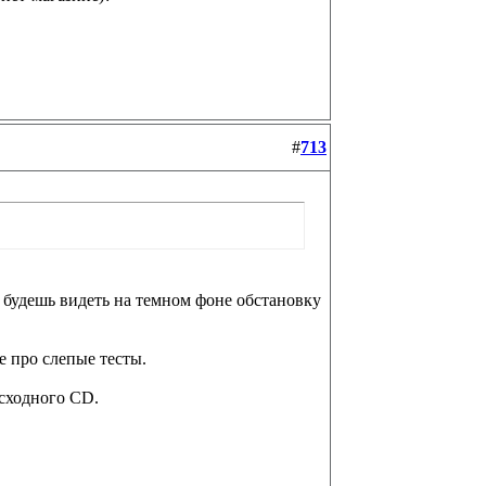
#
713
, будешь видеть на темном фоне обстановку
е про слепые тесты.
исходного CD.