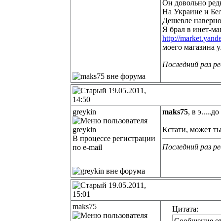
Он довольно редк
На Украине и Бе
Дешевле наверно 
Я брал в инет-мага
http://market.yan
моего магазина уж
Последний раз ре
19.05.2011,
14:50
greykin
maks75
, в э.....
Кстати, может т
В процессе регистрации
Последний раз ре
по e-mail
19.05.2011,
15:01
maks75
Цитата:
Сообщение о