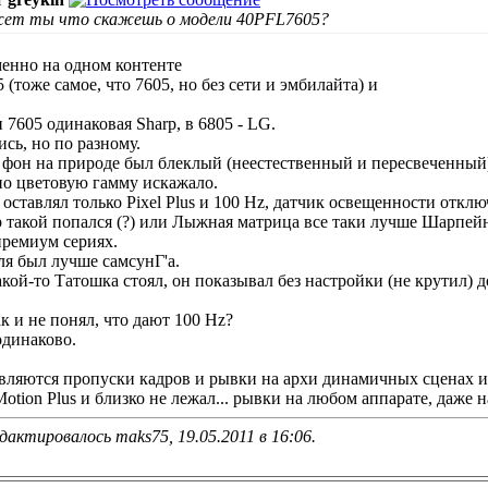
ет ты что скажешь о модели 40PFL7605?
енно на одном контенте
 (тоже самое, что 7605, но без сети и эмбилайта) и
 7605 одинаковая Sharp, в 6805 - LG.
сь, но по разному.
 фон на природе был блеклый (неестественный и пересвеченный)
но цветовую гамму искажало.
оставлял только Pixel Plus и 100 Hz, датчик освещенности отклю
такой попался (?) или Лыжная матрица все таки лучше Шарпейно
премиум сериях.
ля был лучше самсунГ'а.
кой-то Татошка стоял, он показывал без настройки (не крутил) д
ак и не понял, что дают 100 Hz?
одинаково.
оявляются пропуски кадров и рывки на архи динамичных сценах и
tion Plus и близко не лежал... рывки на любом аппарате, даже н
дактировалось maks75, 19.05.2011 в
16:06
.