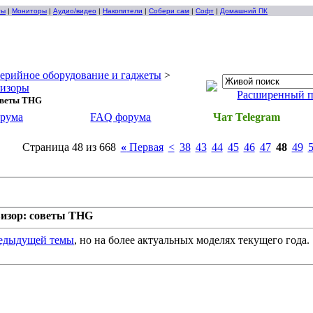
ты
|
Мониторы
|
Аудио/видео
|
Накопители
|
Собери сам
|
Софт
|
Домашний ПК
ерийное оборудование и гаджеты
>
визоры
Расширенный 
оветы THG
орума
FAQ форума
Чат Telegram
Страница 48 из 668
«
Первая
<
38
43
44
45
46
47
48
49
изор: советы THG
едыдущей темы
, но на более актуальных моделях текущего года.