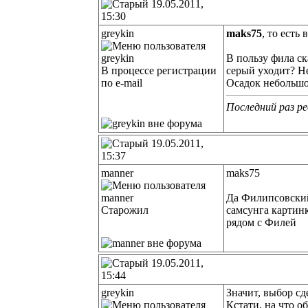
19.05.2011,
15:30
greykin
maks75
, то есть
В пользу фила ск
В процессе регистрации
серый уходит? Не
по e-mail
Осадок небольшо
Последний раз ре
19.05.2011,
15:37
manner
maks75
Да Филипсовский 
Старожил
самсунга картин
рядом с Филей
19.05.2011,
15:44
greykin
Значит, выбор сде
Кстати, на что о