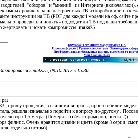
зводителей, "обзоров" и "мнений" из Интернета (включая мои), 
екламных роликах на не настроенных ТВ из коробки или на кем-
тайте инструкции на ТВ (PDF для каждой модели на оф. сайте про
мально проверить и понять - подходит ли ТВ под ваши требован
то жертвовать и искать компромиссы.
maks75
____
Круговой Тест-Пилот.Модернизация ПК
Правила форума
|
Руководство форума
|
Техподдержка фор
Профессиональная бесплатная помощь в лечении от вирус
Мой блог на D2.ru
дактировалось maks75, 09.10.2012 в
15:30
.
 раз.
33 , прошу прощения, за лишнии вопросы, просто обилии моделе
тала, решила изначально подойти к вопросу по-другому . Посове
 телевизора 1,5 метра. (Померила сейчас примерно, почти 2))
ора филипс. Очень нравится дизайн и цвета (кроме 8 серии, смот
уплю отдельно потом))