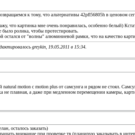
 возвращаемся к тому, что альтернативы 42pfl56805h в ценовом сег
ажу, что картинка мне очень понравилась, особенно белый) Кста
 было ролика, чтобы протестировать.
й остался от "волны" алюминиевой рамки, что на качество карт
дактировалось greykin, 19.05.2011 в
15:34
.
natural motion c motion plus от самсунга и рядом не стоял. Самсу
ка не плавная, а даже при медленном перемещении камеры, карт
лан, осталось заказать)
бращать внимание при проверке тв (планирую заказывать в интер