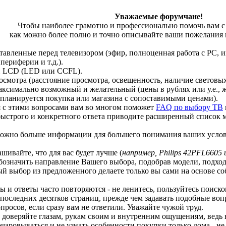
Уважаемые форумчане!
Чтобы наиболее грамотно и профессионально помочь вам с
как можно более полно и точно описывайте ваши пожелания и
оставленные перед телевизором (эфир, полноценная работа с PC, 
периферии и т.д.).
и LCD (LED или CCFL).
росмотра (расстояние просмотра, освещенность, наличие световы
максимально возможный и желательный (цены в рублях или у.е., 
е планируется покупка или магазина с сопоставимыми ценами).
 с этими вопросами вам во многом поможет
FAQ по выбору ТВ
 быстрого и конкретного ответа приводите расширенный список 
к можно больше информации для большего понимания ваших усло
рашивайте, что для вас будет лучше (
например, Philips 42PFL6605
бозначить направление Вашего выбора, подобрав модели, подхо
й выбор из предложенного делаете только вы сами на основе с
сы и ответы часто повторяются - не ленитесь, пользуйтесь поиск
 последних десятков страниц, прежде чем задавать подобные вопр
просов, если сразу вам не ответили. Уважайте чужой труд.
ше доверяйте глазам, рукам своим и внутренним ощущениям, ведь
чаровываться и не узнать особенности покупки только дома - не