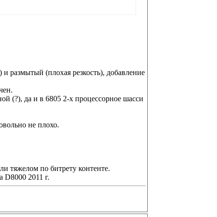
 и размытый (плохая резкость), добавление
чен.
й (?), да и в 6805 2-х процессорное шасси
овольно не плохо.
ли тяжелом по битрету контенте.
а D8000 2011 г.