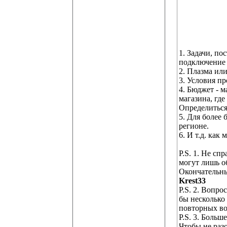
1. Задачи, п
подключение 
2. Плазма ил
3. Условия п
4. Бюджет - 
магазина, гд
Определиться
5. Для более
регионе.
6. И т.д. ка
P.S. 1. Не сп
могут лишь о
Окончательны
Krest33
P.S. 2. Вопро
бы несколько
повторных во
P.S. 3. Боль
Чтобы не разо