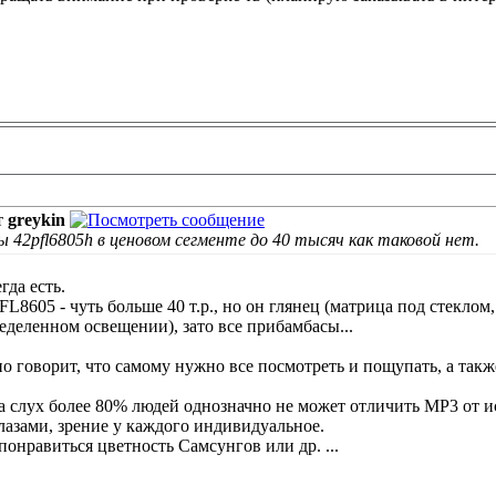
т
greykin
 42pfl6805h в ценовом сегменте до 40 тысяч как таковой нет.
гда есть.
L8605 - чуть больше 40 т.р., но он глянец (матрица под стеклом
деленном освещении), зато все прибамбасы...
о говорит, что самому нужно все посмотреть и пощупать, а такж
на слух более 80% людей однозначно не может отличить MP3 от 
глазами, зрение у каждого индивидуальное.
онравиться цветность Самсунгов или др. ...