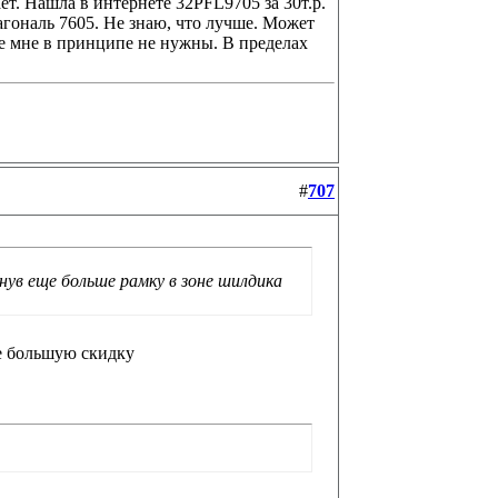
т. Нашла в интернете 32PFL9705 за 30т.р.
иагональ 7605. Не знаю, что лучше. Может
ые мне в принципе не нужны. В пределах
#
707
нув еще больше рамку в зоне шилдика
те большую скидку