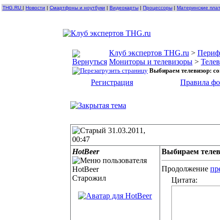
THG.RU
|
Новости
|
Смартфоны и ноутбуки
|
Видеокарты
|
Процессоры
|
Материнские пла
Клуб экспертов THG.ru
>
Периф
Мониторы и телевизоры
>
Теле
Выбираем телевизор: с
Регистрация
Правила ф
31.03.2011,
00:47
HotBeer
Выбираем телев
Продолжение
пр
Старожил
Цитата: