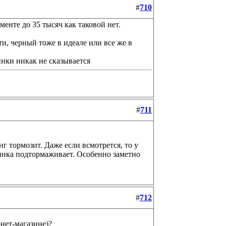
#
710
менте до 35 тысяч как таковой нет.
ти, черный тоже в идеале или все же в
инки никак не сказывается
#
711
нг тормозит. Даже если всмотрется, то у
инка подтормаживает. Особенно заметно
#
712
нет-магазине)?