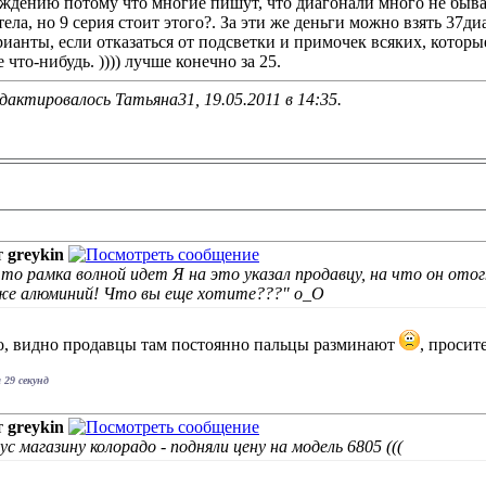
ждению потому что многие пишут, что диагонали много не бывае
тела, но 9 серия стоит этого?. За эти же деньги можно взять 37д
рианты, если отказаться от подсветки и примочек всяких, котор
 что-нибудь. )))) лучше конечно за 25.
дактировалось Татьяна31, 19.05.2011 в
14:35
.
т
greykin
что рамка волной идет Я на это указал продавцу, на что он отог
же алюминий! Что вы еще хотите???" о_О
го, видно продавцы там постоянно пальцы разминают
, проси
 29 секунд
т
greykin
с магазину колорадо - подняли цену на модель 6805 (((