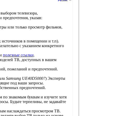
 выбором телевизора,
 предпочтения, указав:
игры или только просмотр фильмов,
х источников в помещении и т.п).
желательно с указанием конкретного
и
полезные ссылки
.
моделей ТВ, доступных в вашем
вий, пожеланий и предпочтений.
 или Samsung UE40D5000?
) Эксперты
дящие под ваши запросы.
обственных предпочтений.
ом по знакомым буквам и изучите хотя
осы. Будьте терпеливы, не задавайте
 вам наслаждаться просмотром ТВ.
 делаете выбор ТВ только на основе