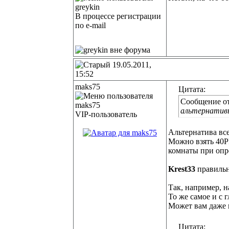
В процессе регистрации
по e-mail
19.05.2011,
15:52
maks75
Цитата:
Сообщение о
альтернативы
VIP-пользователь
Альтернатива все
Можно взять 40PF
комнаты при опре
Krest33
правильн
Так, например, 
То же самое и с 
Может вам даже п
Цитата: