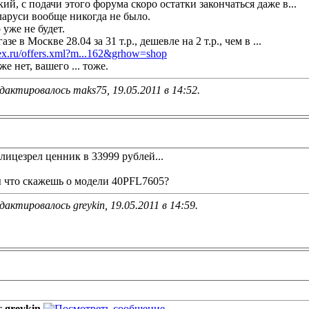
ий, с подачи этого форума скоро остатки закончаться даже в...
ларуси вообще никогда не было.
уже не будет.
зе в Москве 28.04 за 31 т.р., дешевле на 2 т.р., чем в ...
dex.ru/offers.xml?m...162&grhow=shop
е нет, вашего ... тоже.
дактировалось maks75, 19.05.2011 в
14:52
.
до лицезрел ценник в 33999 рублей...
ы что скажешь о модели 40PFL7605?
дактировалось greykin, 19.05.2011 в
14:59
.
т
greykin