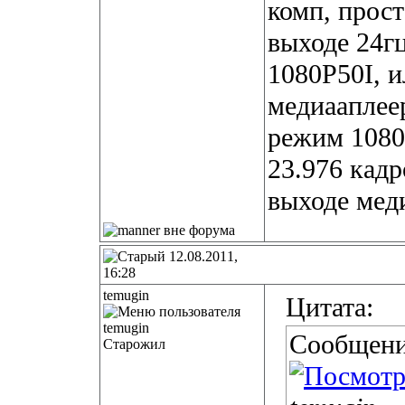
комп, прост
выходе 24гц
1080Р50I, и
медиааплеер
режим 1080
23.976 кадр
выходе мед
12.08.2011,
16:28
temugin
Цитата:
Сообщени
Старожил