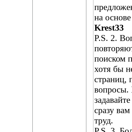
предложен
на основе
Krest33
P.S. 2. В
повторяют
поиском п
хотя бы н
страниц, 
вопросы. 
задавайте
сразу вам
труд.
P.S. 3. Б