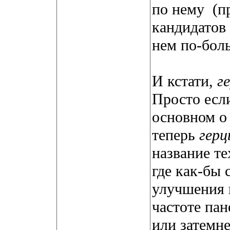
по нему
(п
кандидатов 
нем по-бол
И кстати,
г
Просто есл
основном о 
теперь
герц
название т
где как-бы
улучшения 
частоте пан
или затемне