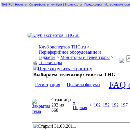
THG.RU
|
Новости
|
Смартфоны и ноутбуки
|
Видеокарты
|
Процессоры
|
Материнские пла
Клуб экспертов THG.ru
>
Периферийное оборудование и
гаджеты
>
Мониторы и телевизоры
>
Телевизоры
Выбираем телевизор: советы THG
FAQ 
Регистрация
Правила форума
Страница
«
202 из
<
102
152
192
197
Первая
668
31.03.2011,