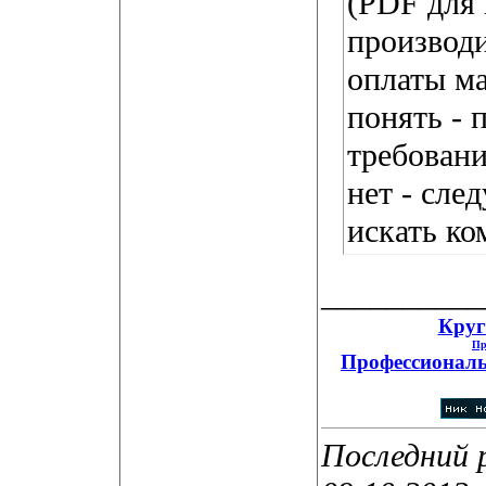
(PDF для 
производи
оплаты м
понять - 
требовани
нет - сле
искать к
__________
Круг
Пр
Профессиональ
Последний 