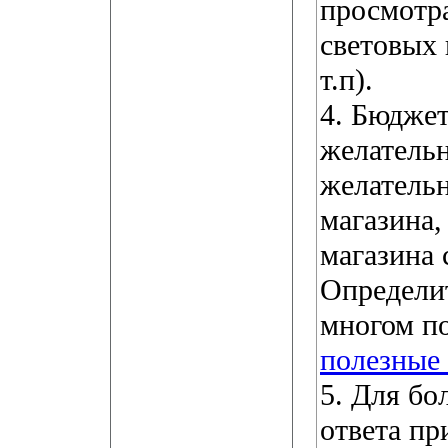
просмотра
световых
т.п).
4. Бюдже
желательн
желательн
магазина,
магазина 
Определит
многом п
полезные
5. Для бо
ответа п