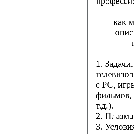
професси
как 
опис
1. Задачи
телевизор
с PC, игр
фильмов,
т.д.).
2. Плазм
3. Услови