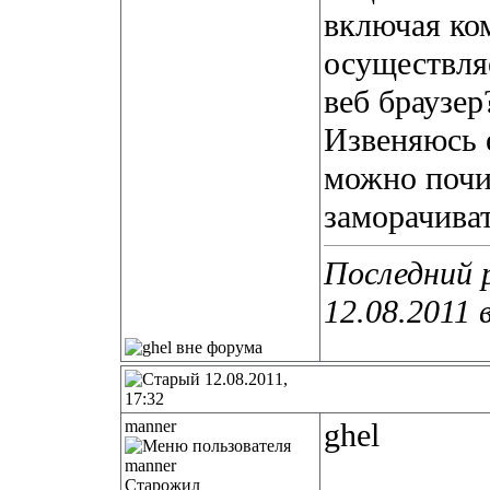
включая ко
осуществля
веб браузе
Извеняюсь е
можно почи
заморачива
Последний р
12.08.2011 
12.08.2011,
17:32
manner
ghel
Старожил