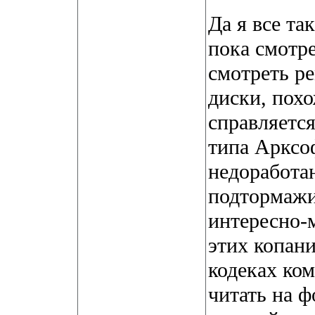
Да я все та
пока смотре
смотреть р
диски, пох
справляется
типа Арксо
недоработан
подтормажив
интересно-м
этих копани
кодеках ко
читать на ф