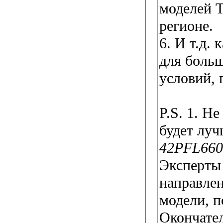
моделей 
регионе.
6. И т.д.
для боль
условий, 
P.S. 1. Н
будет луч
42PFL660
Эксперты
направлен
модели, п
Окончате