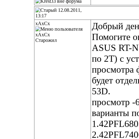
12.08.2011,
13:17
xAxCx
Добрый ден
Помогите о
Старожил
ASUS RT-N
по 2Т) с у
просмотра 
будет отде
53D.
просмотр -
варианты п
1.42PFL680
2.42PFL740