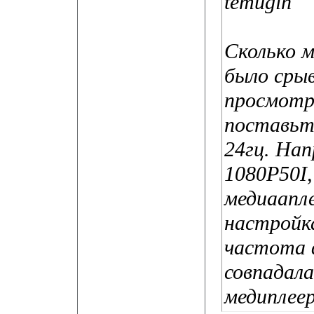
temugin
Сколько 
было срыв
просмотре
поставьт
24гц. Нап
1080Р50I,
медиаапл
настройк
частота ф
совпадала
медиплеер