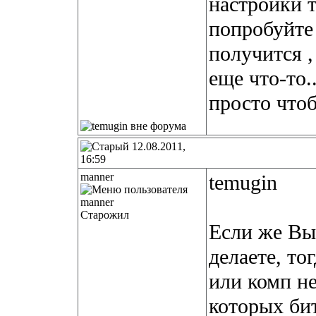
настройки т
попробуйте 
получится ,
еще что-то.
просто что
12.08.2011,
16:59
manner
temugin
Старожил
Если же Вы
делаете, то
или комп н
которых бит