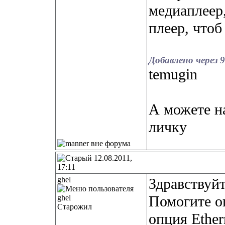
медиаплеер,
плеер, что
Добавлено через 
temugin
А можете н
личку
12.08.2011,
17:11
ghel
Здравствуй
Помогите о
Старожил
опция Ether