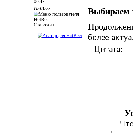
00:47
HotBeer
Выбираем 
Продолжен
Старожил
более актуа
Цитата:
У
Что