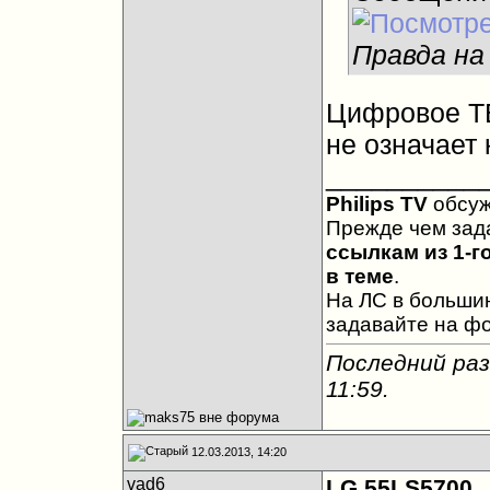
Правда на
Цифровое ТВ
не означает 
__________
Philips TV
обсу
Прежде чем зад
ссылкам из 1-г
в теме
.
На ЛС в большин
задавайте на ф
Последний раз
11:59
.
12.03.2013, 14:20
vad6
LG 55LS5700