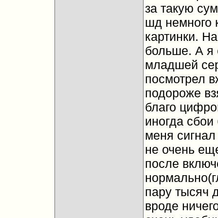
за такую су
шд немного 
картинки. Н
больше. А я
младшей сер
посмотрел в
подороже взя
благо цифро
иногда сбои 
меня сигнал
не очень еще
после включ
нормально(гл
пару тысяч 
вроде ничего