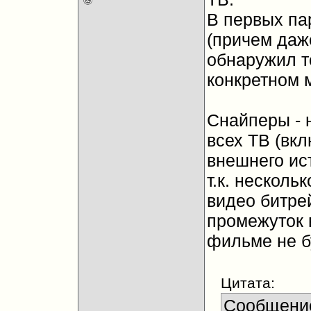
В первых па
(причем даже
обнаружил т
конкретном 
Снайперы - 
всех ТВ (вкл
внешнего ист
т.к. несколь
видео битрей
промежуток 
фильме не б
Цитата:
Сообщени