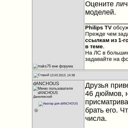
Оцените лич
моделей.
__________
Philips TV
обсу
Прежде чем зад
ссылкам из 1-г
в теме
.
На ЛС в большин
задавайте на ф
13.03.2013, 14:38
dANCHOUS
Друзья приве
46 дюймов, 
Данилевский
присматрива
брать его. Ч
числа.
__________