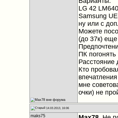
Варианты:
LG 42 LM64
Samsung UE
ну или с доп
Можете посо
(до 37к) еще
Предпочтени
ПК погонять 
Расстояние д
Кто пробовал
впечатления
мне советов
очки) не про
14.03.2013, 16:06
maks75
Max78
, Не п