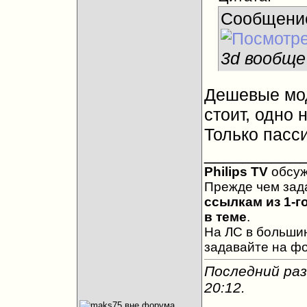
Сообщени
3d вообще
Дешевые мод
стоит, одно 
Только пасс
__________
Philips TV
обсу
Прежде чем зад
ссылкам из 1-г
в теме
.
На ЛС в большин
задавайте на ф
Последний раз
20:12
.