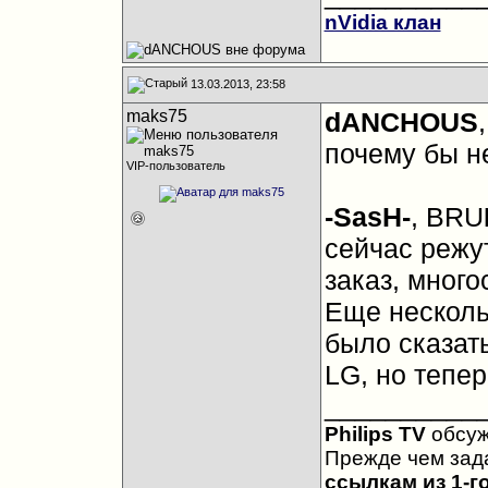
nVidia клан
13.03.2013, 23:58
maks75
dANCHOUS
почему бы не
VIP-пользователь
-SasH-
, BRU
сейчас режу
заказ, много
Еще несколь
было сказать,
LG, но тепе
__________
Philips TV
обсу
Прежде чем зад
ссылкам из 1-г