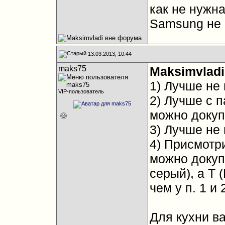
как не нужна
Samsung не 
13.03.2013, 10:44
maks75
Maksimvladi
1) Лучше не 
VIP-пользователь
2) Лучше с 
можно докупи
3) Лучше не 
4) Присмотр
можно докупи
серый), а T 
чем у п. 1 и 
Для кухни ва