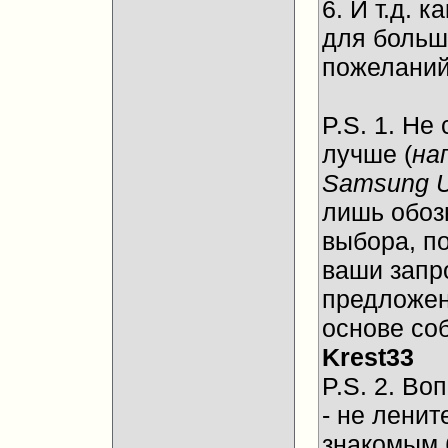
6. И т.д.
для больш
пожеланий
P.S. 1. Не
лучше (
на
Samsung 
лишь обоз
выбора, п
ваши запр
предложен
основе со
Krest33
P.S. 2. Во
- не ленит
знакомым 