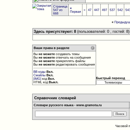
Страница
«
547 из
<
47
447
497
537
542
54
Первая
668
«
Предыдущ
Здесь присутствуют: 8
(пользователей: 0 , гостей: 8)
Ваши права в разделе
Вы
не можете
создавать темы
Вы
не можете
отвечать на сообщения
Вы
не можете
прикреплять файлы
Вы
не можете
редактировать сообщения
BB коды
Вкл.
Смайлы
Вкл.
Быстрый переход
[IMG]
код
Вкл.
HTML код
Выкл.
Справочник словарей
Словари русского языка - www.gramota.ru
Часовой 