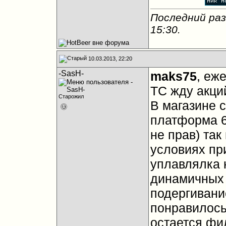
Последний раз
15:30
.
10.03.2013, 22:20
-SasH-
maks75
, еж
ТС жду акц
Старожил
В магазине 
платформа 62
не прав) та
условиях при
уплавлялка 
динамичных 
подергивани
понравилось
остается фил