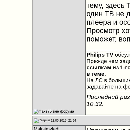
тему, здесь 
один ТВ не 
плеера и ос
Просмотр хот
поможет, воп
__________
Philips TV
обсу
Прежде чем зад
ссылкам из 1-г
в теме
.
На ЛС в большин
задавайте на ф
Последний раз
10:32
.
12.03.2013, 21:34
Maksimvladi