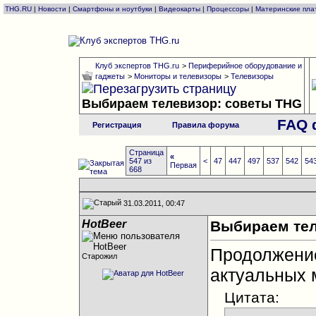
THG.RU
|
Новости
|
Смартфоны и ноутбуки
|
Видеокарты
|
Процессоры
|
Материнские пла
Клуб экспертов THG.ru
>
Периферийное оборудование и
гаджеты
>
Мониторы и телевизоры
>
Телевизоры
Выбираем телевизор: советы THG
FAQ 
Регистрация
Правила форума
Страница
«
547 из
<
47
447
497
537
542
54
Первая
668
31.03.2011, 00:47
HotBeer
Выбираем тел
Продолжен
Старожил
актуальных 
Цитата: