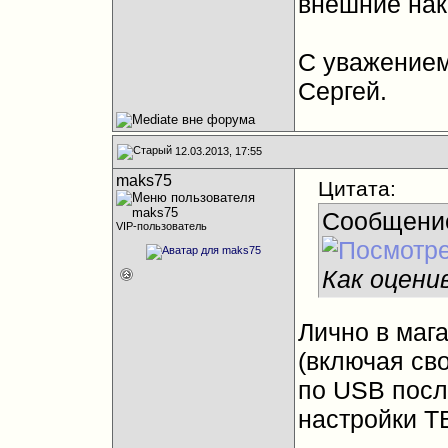
внешние нак
С уважением
Сергей.
12.03.2013, 17:55
maks75
Цитата:
Сообщени
VIP-пользователь
Как оцени
Лично в маг
(включая св
по USB посл
настройки ТВ