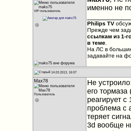
именно не п
VIP-пользователь
__________
Philips TV
обсу
Прежде чем зад
ссылкам из 1-г
в теме
.
На ЛС в большин
задавайте на ф
14.03.2013, 16:07
Max78
Не устроило
его тормаза 
Пользователь
реагирует с 
проблема с 
теряет сигна
3d вообще н