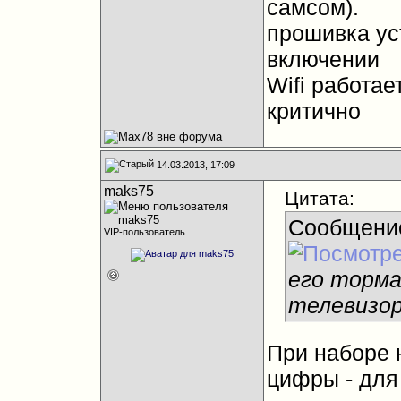
самсом).
прошивка ус
включении
Wifi работае
критично
14.03.2013, 17:09
maks75
Цитата:
Сообщени
VIP-пользователь
его торма
телевизор
При наборе 
цифры - для