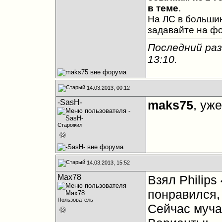
в теме
.
На ЛС в большин
задавайте на ф
Последний раз
13:10
.
14.03.2013, 00:12
-SasH-
maks75
, уж
Старожил
14.03.2013, 15:52
Max78
Взял Philips
понравился,
Пользователь
Сейчас муча