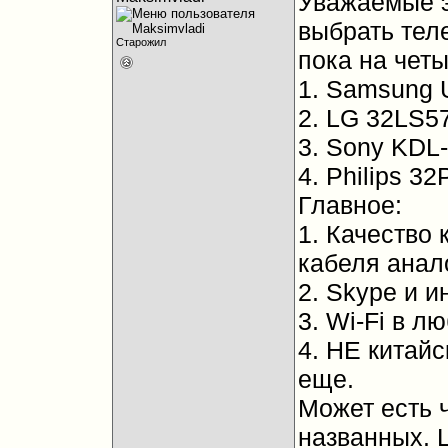
Уважаемые э
выбрать тел
Старожил
пока на четы
1. Samsung
2. LG 32LS5
3. Sony KDL
4. Philips 3
Главное:
1. Качество 
кабеля анал
2. Skype и и
3. Wi-Fi в л
4. НЕ китайс
еще.
Может есть 
названных. Ц