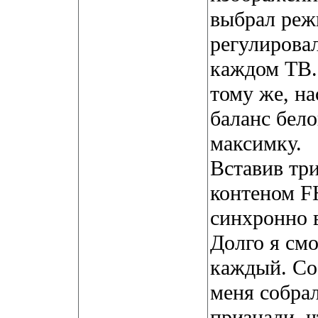
выбрал реж
регулирова
каждом ТВ.
тому же, н
баланс бел
максимку.
Вставив тр
контеном F
синхронно в
Долго я смо
каждый. Со
меня собрал
признали, ч