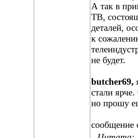
А так в при
ТВ, состоя
деталей, ос
к сожалени
телеиндуст
не будет.
butcher69,
я
стали ярче.
но прошу ещ
сообщение о
Цитата: