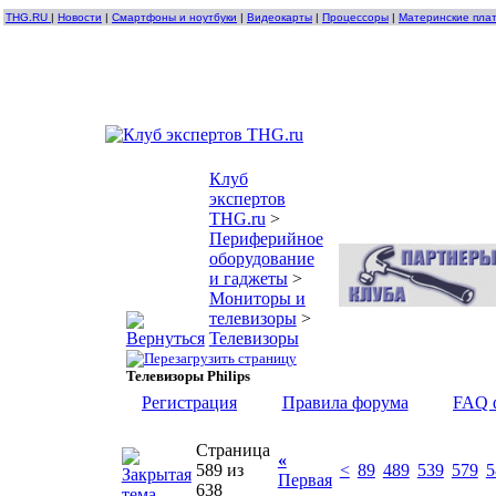
THG.RU
|
Новости
|
Смартфоны и ноутбуки
|
Видеокарты
|
Процессоры
|
Материнские пла
Клуб
экспертов
THG.ru
>
Периферийное
оборудование
и гаджеты
>
Мониторы и
телевизоры
>
Телевизоры
Телевизоры Philips
Регистрация
Правила форума
FAQ 
Страница
«
589 из
<
89
489
539
579
5
Первая
638