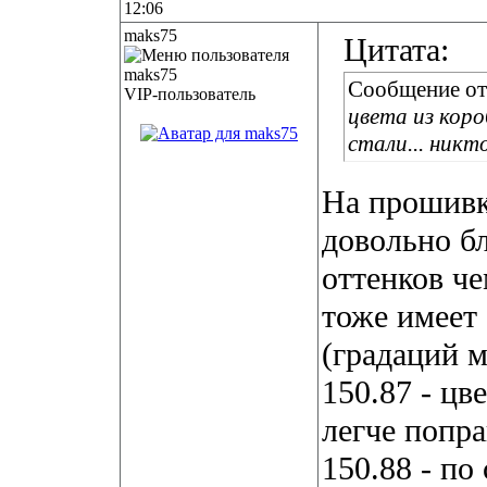
12:06
maks75
Цитата:
Сообщение о
VIP-пользователь
цвета из коро
стали... никт
На прошивка
довольно бл
оттенков ч
тоже имеет
(градаций м
150.87 - цв
легче попр
150.88 - по