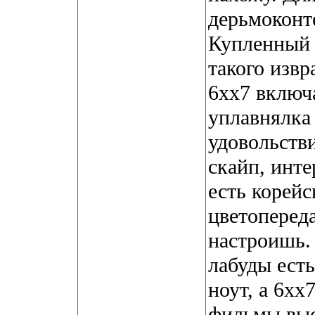
дерьмоконте
Купленный 
такого изв
6хх7 включ
уплавнялка 
удовольстви
скайп, инте
есть корей
цветоперед
настроишь.
лабуды ест
ноут, а 6хх
фильмы выс