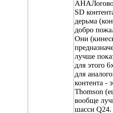
АНАЛоговог
SD контент
дерьма (ко
добро пожа
Они (кинеск
предназначе
лучше пока
для этого 
для аналог
контента - 
Thomson (е
вообще луч
шасси Q24.