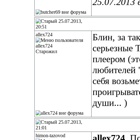
25.07.2013 
25.07.2013,
20:51
allex724
Блин, за та
серьезные T
Старожил
плеером (эт
любителей 
себя возьме
проигрывате
души... )
25.07.2013,
21:01
himon-tazovod
allex724
, П