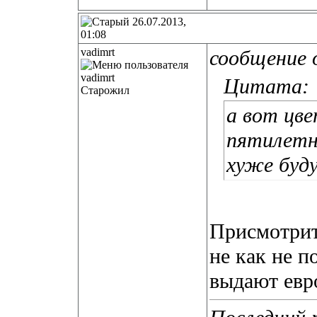
26.07.2013,
01:08
vadimrt
сообщение 
Цитата:
Старожил
а вот цв
пятилетн
хуже буд
Присмотрит
не как не п
выдают евр