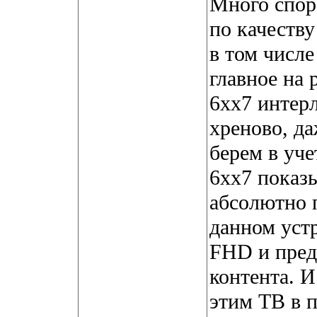
Много спор
по качеству
в том числе
главное на 
6хх7 интер
хреново, д
берем в уче
6хх7 показы
абсолютно п
данном уст
FHD и пред
контента. 
этим ТВ в п