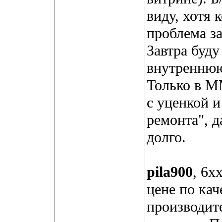
виду, хотя 
проблема з
Завтра буд
внутреннюю
Только в М
с уценкой 
ремонта", д
долго.
pila900
, 6х
цене по кач
производит