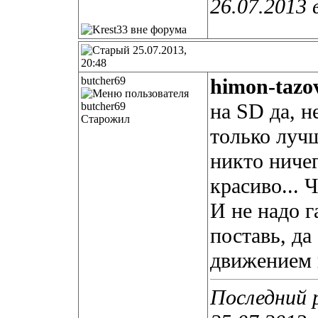
26.07.2013 
25.07.2013,
20:48
butcher69
himon-tazo
на SD да, н
Старожил
только луч
никто ничег
красиво... Ч
И не надо г
поставь, да
движением 
Последний р