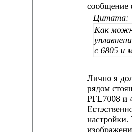
сообщение о
Цитата:
Как можн
уплавнени
с 6805 и 
Лично я дол
рядом стоя
PFL7008 и 
Ест
э
ственн
настройки. 
изображения