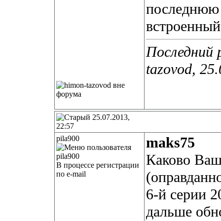
последнюю 
встроенный
Последний 
tazovod, 25
25.07.2013,
22:57
pila900
maks75
Каково Ваш
В процессе регистрации
(оправданн
по e-mail
6-й серии 2
дальше обн