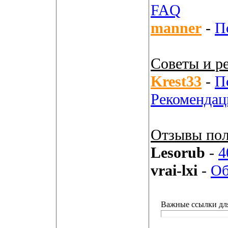
FAQ
manner
-
П
Советы и р
Krest33
-
П
Рекомендац
Отзывы пол
Lesorub
-
4
vrai-lxi
-
Об
Важные ссылки дл