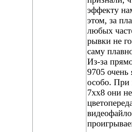
эффекту на
этом, за п
любых часте
рывки не г
саму плавн
Из-за прямо
9705 очень 
особо. При
7хх8 они н
цветоперед
видеофайло
проигрывае