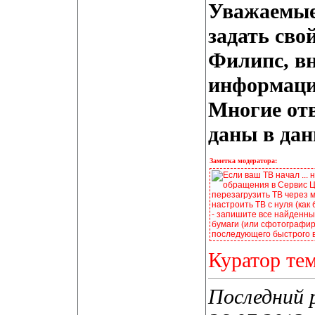
Уважаемые
задать сво
Филипс, вн
информацие
Многие от
даны в дан
Заметка модератора:
Если ваш ТВ начал ... 
обращения в Сервис Це
перезагрузить ТВ через 
настроить ТВ с нуля (как
- запишите все найденные
бумаги (или сфотографир
последующего быстрого 
Куратор те
Последний 