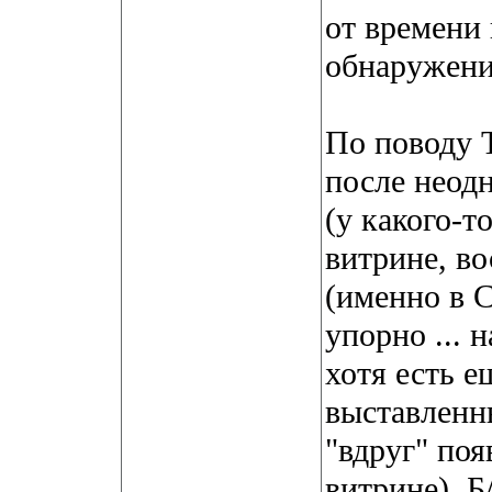
от времени
обнаружени
По поводу 
после неод
(у какого-т
витрине, в
(именно в 
упорно ... 
хотя есть ещ
выставленн
"вдруг" поя
витрине). 