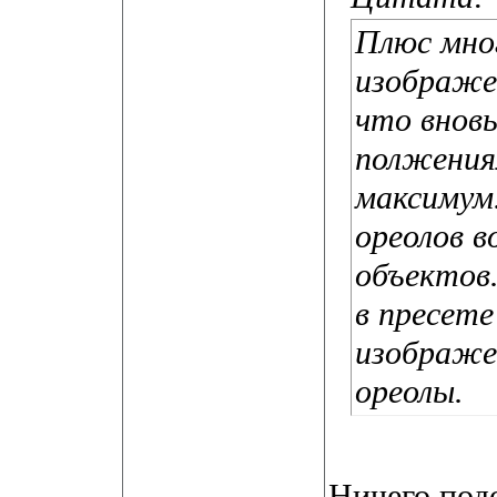
Плюс мно
изображен
что внов
полжения
максимум
ореолов 
объектов
в пресете
изображе
ореолы.
Ничего под