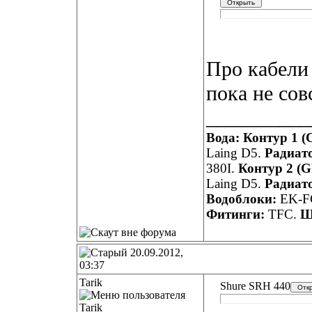
Про кабели 
пока не сов
__________
Вода: Контур 1 (
Laing D5.
Радиат
380I.
Контур 2 (G
Laing D5.
Радиат
Водоблоки:
EK-FC
Фитинги:
TFC.
Ш
20.09.2012,
03:37
Tarik
Shure SRH 440