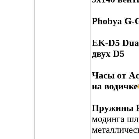
Phobya G-G
EK-D5 Dual
двух D5
Часы от Aq
на водичке
Пружины P
модинга шла
металлическ