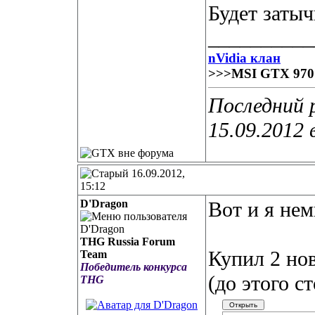
Будет затыч
__________
nVidia клан
>>>MSI GTX 97
Последний 
15.09.2012 
16.09.2012,
15:12
D'Dragon
Вот и я нем
THG Russia Forum
Купил 2 нов
Team
Победитель конкурса
(до этого с
THG