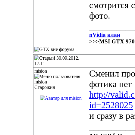
смотрится с
фото.
__________
nVidia клан
>>>MSI GTX 97
30.09.2012,
17:11
mision
Сменил про
фотика нет 
Старожил
http://vali
id=2528025
и сразу в ра
__________