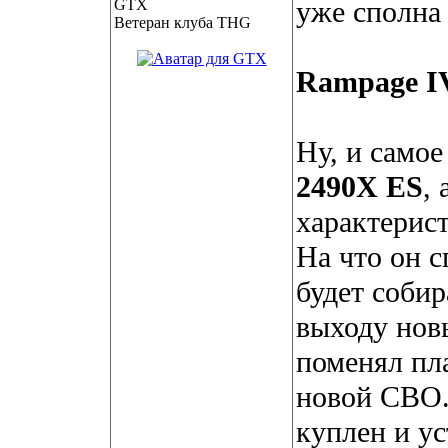
уже сполна
Ветеран клуба THG
Rampage I
Ну, и само
2490Х ES
,
характерис
На что он с
будет соби
выходу нов
поменял пл
новой СВО.
куплен и у