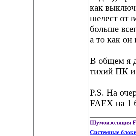
как выключ
шелест от в
больше все
а то как он
В общем я 
тихий ПК и
P.S. На оче
FAEX на 1 б
__________
Шумоизоляция Fr
Системные блоки