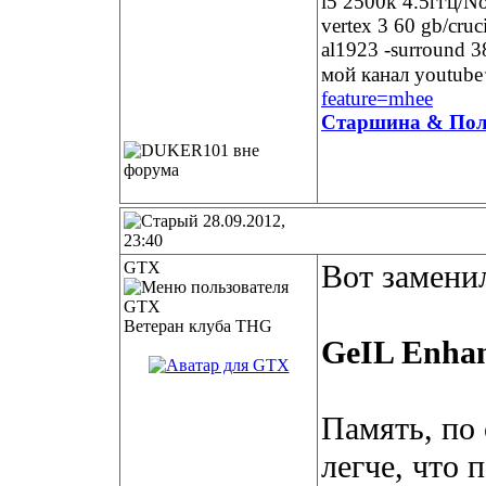
i5 2500k 4.5ггц/N
vertex 3 60 gb/cru
al1923 -surround 
мой канал youtub
feature=mhee
Старшина & Пол
28.09.2012,
23:40
GTX
Вот замени
Ветеран клуба THG
GeIL Enha
Память, по
легче, что 