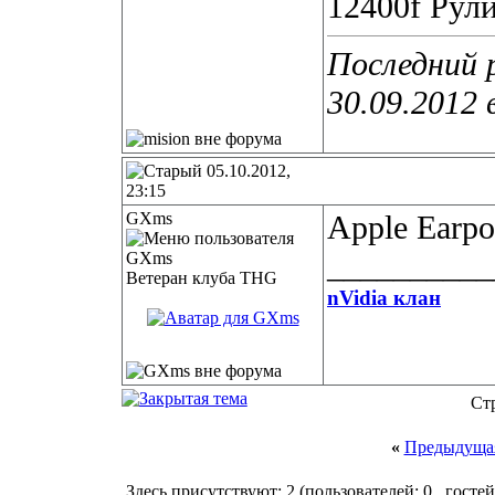
12400f Рули
Последний р
30.09.2012 
05.10.2012,
23:15
GXms
Apple Earpo
__________
Ветеран клуба THG
nVidia клан
Ст
«
Предыдущая
Здесь присутствуют: 2
(пользователей: 0 , гостей