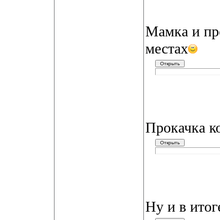
Мамка и про
местах
Прокачка к
Ну и в итог