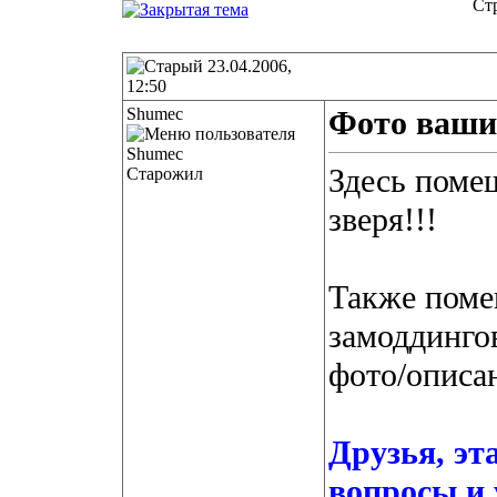
Ст
23.04.2006,
12:50
Shumec
Фото ваш
Здесь поме
Старожил
зверя!!!
Также поме
замоддингов
фото/описан
Друзья, эт
вопросы и 