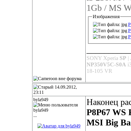
1Gb / MS W
Изображения
P
P
P
__________
SONY Xperia
SP
|
NP350V5C-S0A
i
18-105 VR
14.09.2012,
23:11
byla949
Наконец ра
P8P67 WS R
...
MSI Big B