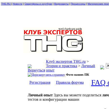
THG.RU
|
Новости
|
Смартфоны и ноутбуки
|
Видеокарты
|
Процессоры
|
Материнские пла
Клуб экспертов THG.ru
>
Теория и практика
>
Личный
опыт
Фото ваших ПК
FAQ 
Регистрация
Правила форума
Личный опыт
Здесь вы можете поделиться
ли
тестов и конфигурации машин