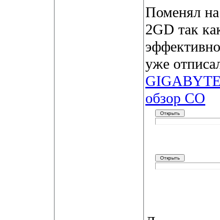
Поменял н
2GD так ка
эффективно
уже отписа
GIGABYTE 
обзор СО