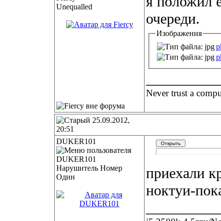
я положил е
Unequalled
очереди.
Изображения
p
p
__________
Never trust a comput
25.09.2012,
20:51
DUKER101
Нарушитель Номер
приехали кр
Один
ноктуи-пока
__________