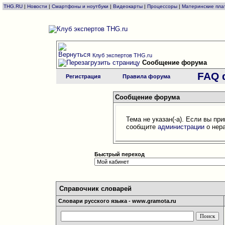
THG.RU
|
Новости
|
Смартфоны и ноутбуки
|
Видеокарты
|
Процессоры
|
Материнские пла
Клуб экспертов THG.ru
Сообщение форума
FAQ 
Регистрация
Правила форума
Сообщение форума
Тема не указан(-а). Если вы пр
сообщите
администрации
о нер
Быстрый переход
Справочник словарей
Словари русского языка - www.gramota.ru