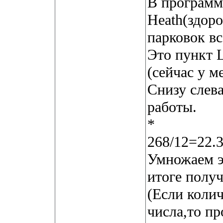
В программе
Heath(здор
парковок вс
Это пункт L
(сейчас у м
Снизу слева
работы.
*
268/12=22.3
Умножаем эт
итоге полу
(Если коли
числа,то пр