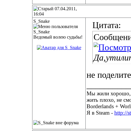
07.04.2011,
16:04
S_Snake
Цитата:
Сообщени
Ведомый волею судьбы!
Да,утили
не поделите
__________
Мы жили хорошо, п
жить плохо, не см
Borderlands + Worl
Я в Steam -
http://