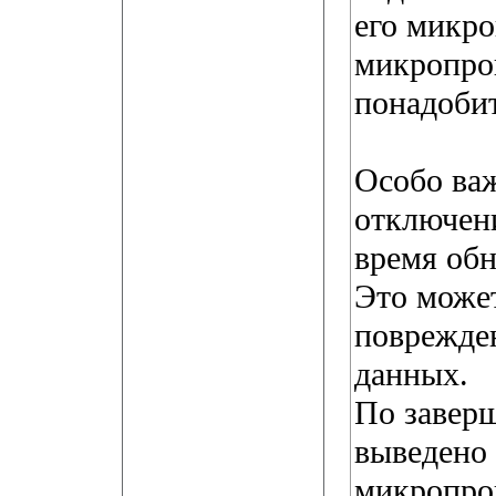
его микр
микропро
понадобит
Особо ва
отключен
время об
Это може
поврежде
данных.
По заверш
выведено
микропро