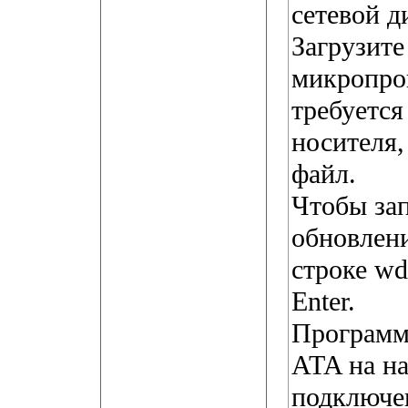
сетевой ди
Загрузите
микропро
требуется
носителя,
файл.
Чтобы за
обновлени
строке wd
Enter.
Программа
ATA на на
подключен