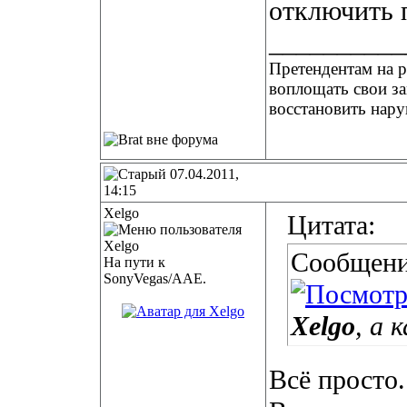
отключить 
__________
Претендентам на р
воплощать свои з
восстановить нару
07.04.2011,
14:15
Xelgo
Цитата:
Сообщени
На пути к
SonyVegas/AAE.
Xelgo
, а 
Всё просто.