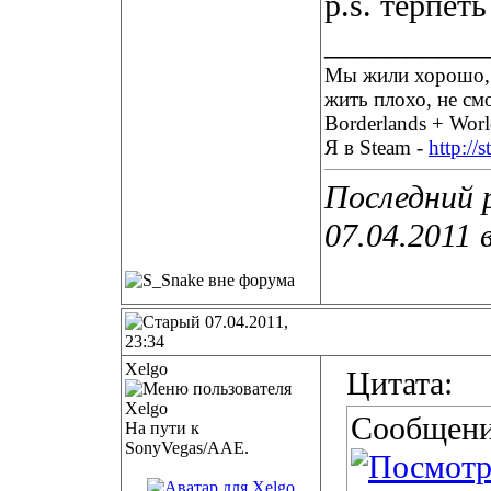
p.s. терпет
__________
Мы жили хорошо, п
жить плохо, не см
Borderlands + Worl
Я в Steam -
http://
Последний 
07.04.2011 
07.04.2011,
23:34
Xelgo
Цитата:
Сообщени
На пути к
SonyVegas/AAE.