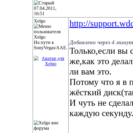
07.04.2011,
16:51
Xelgo
http://support.w
Добавлено через 4 минут
На пути к
SonyVegas/AAE.
Только,если вы 
же,как это дела
ли вам это.
Потому что я в 
жёсткий диск(та
И чуть не сдела
каждую секунду