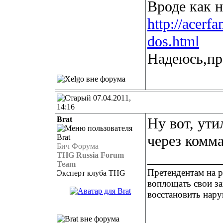
Вроде как 
http://acerfa
dos.html
Надеюсь,пр
07.04.2011,
14:16
Brat
Ну вот, ути
через комм
Бич Форума
__________
THG Russia Forum
Team
Претендентам на р
Эксперт клуба THG
воплощать свои з
восстановить нару