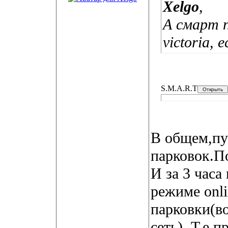
Xelgo
,
А смарт п
victoria,
S.M.A.R.T
В общем,пу
парковок.По
И за 3 часа
режиме onli
парковки(в
сеть). Т.е 