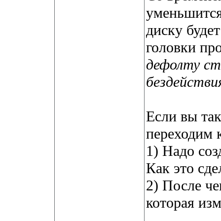
уменьшится 
диску буде
головки про
дефолту ст
бездействи
Если вы та
переходим к
1) Надо со
Как это сд
2) После че
которая из