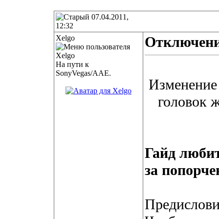
07.04.2011,
12:32
Xelgo
Отключени
На пути к
SonyVegas/AAE.
Изменение
головок 
Гайд любит
за попорче
Предислови