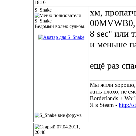
18:16
S_Snake
хм, пропат
00MVWB0, н
Ведомый волею судьбы!
8 sec" или т
и меньше па
ещё раз сп
__________
Мы жили хорошо, п
жить плохо, не см
Borderlands + Worl
Я в Steam -
http://
07.04.2011,
20:48