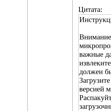
Цитата:
Инструкци
Внимание
микропро
важные да
извлеките
должен б
Загрузите
версией 
Распакуйт
загрузочн