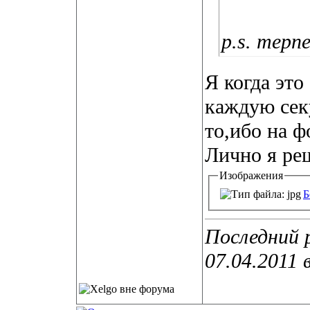
p.s. терп
Я когда это
каждую секу
то,ибо на ф
Лично я реш
Изображения
Б
Последний 
07.04.2011 