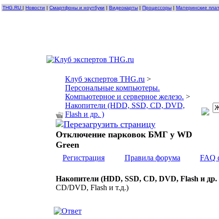
THG.RU
|
Новости
|
Смартфоны и ноутбуки
|
Видеокарты
|
Процессоры
|
Материнские пла
Клуб экспертов THG.ru
>
Персональные компьютеры.
Компьютерное и серверное железо.
>
Накопители (HDD, SSD, CD, DVD,
Flash и др. )
Отключение парковок БМГ у WD
Green
Регистрация
Правила форума
FAQ 
Накопители (HDD, SSD, CD, DVD, Flash и др. 
CD/DVD, Flash и т.д.)