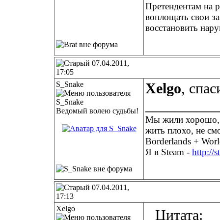
Претендентам на р
воплощать свои з
восстановить нару
07.04.2011,
17:05
S_Snake
Xelgo
, спас
__________
Ведомый волею судьбы!
Мы жили хорошо, п
жить плохо, не см
Borderlands + Worl
Я в Steam -
http://
07.04.2011,
17:13
Xelgo
Цитата: