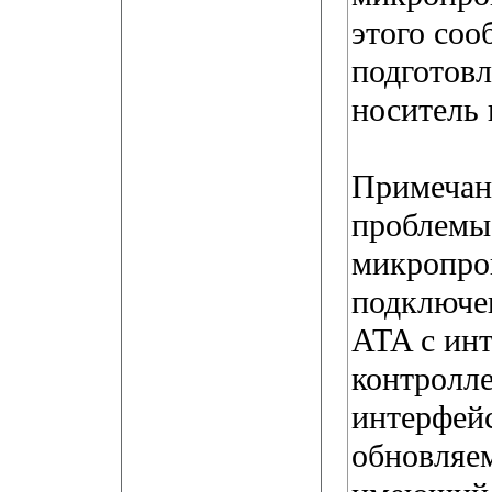
этого соо
подготов
носитель 
Примечан
проблемы
микропро
подключен
ATA с ин
контролле
интерфейс
обновляе