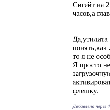
Сигейт на 2
часов,а гла
Да,утилита 
понять,как 
то я не ос
Я просто н
загрузочну
активироват
флешку.
Добавлено через 