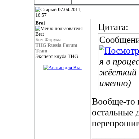
07.04.2011,
16:57
Brat
Цитата:
Сообщени
Бич Форума
THG Russia Forum
Team
Эксперт клуба THG
я в проце
жёсткий д
именно)
Вообще-то в
остальные 
перепрошив
__________