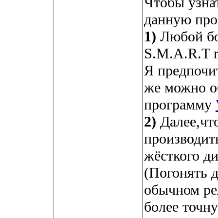
Чтобы узнат
данную про
1)
Любой бо
S.M.A.R.T r
Я предпочит
же можно о
программу
2)
Далее,чт
производит
жёсткого ди
(Погонять 
обычном ре
более точн