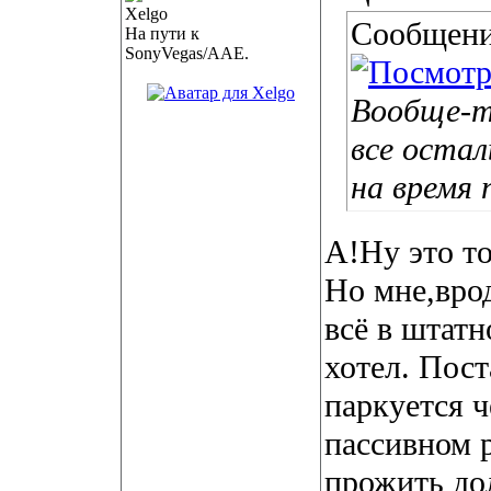
Сообщени
На пути к
SonyVegas/AAE.
Вообще-т
все оста
на время 
А!Ну это т
Но мне,вро
всё в штатн
хотел. Пост
паркуется ч
пассивном 
прожить до