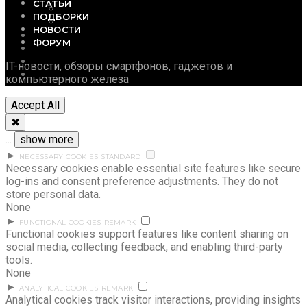
СТАТЬИ
Софт и утилиты
ПОДБОРКИ
Фото
НОВОСТИ
СТАТЬИ
ФОРУМ
ПОДБОРКИ
НОВОСТИ
IT-новости, обзоры смартфонов, гаджетов и
ФОРУМ
компьютерного железа
Accept All
✖
...
show more
►
NECESSARY COOKIES
STANDARD
Necessary cookies enable essential site features like secure
log-ins and consent preference adjustments. They do not
store personal data.
None
►
FUNCTIONAL COOKIES
REMARK
Functional cookies support features like content sharing on
social media, collecting feedback, and enabling third-party
tools.
None
►
ANALYTICAL COOKIES
REMARK
Analytical cookies track visitor interactions, providing insights