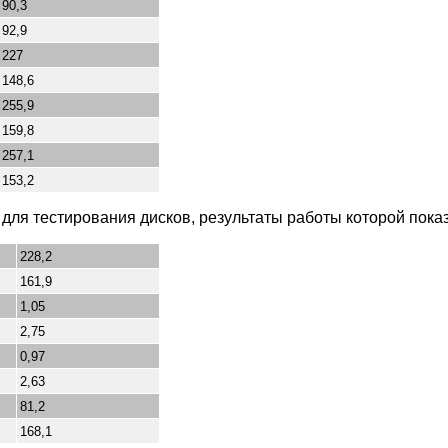
90,3
92,9
227
148,6
255,9
159,8
257,1
153,2
k для тестирования дисков, результаты работы которой пок
228,2
161,9
1,05
2,75
0,97
2,63
81,2
168,1