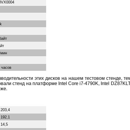
0VX0004
k
байт
йт
/мин
 часов
зводительности этих дисков на нашем тестовом стенде, те
вали стенд на платформе Intel Core i7-4790K, Intel DZ87K
иже.
203,4
192,1
14,5