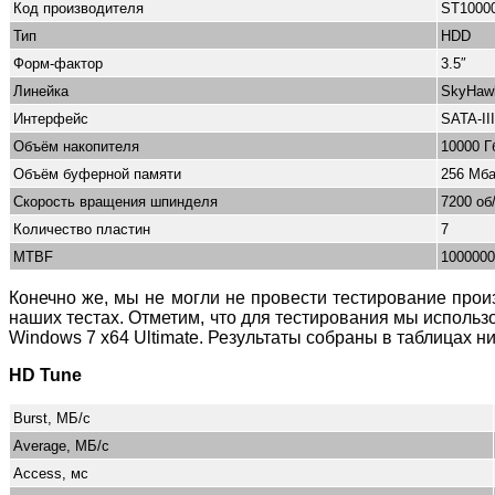
Код производителя
ST1000
Тип
HDD
Форм-фактор
3.5″
Линейка
SkyHaw
Интерфейс
SATA-III
Объём накопителя
10000 Г
Объём буферной памяти
256 Мба
Скорость вращения шпинделя
7200 об
Количество пластин
7
MTBF
1000000
Конечно же, мы не могли не провести тестирование прои
наших тестах. Отметим, что для тестирования мы использо
Windows 7 x64 Ultimate. Результаты собраны в таблицах н
HD Tune
Burst, МБ/с
Average, МБ/с
Access, мс