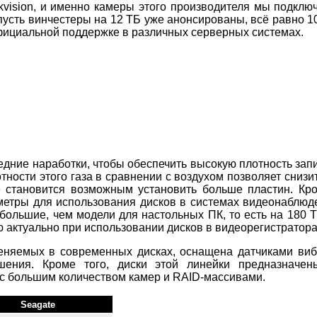
kvision, и именно камеры этого производителя мы подкл
 пусть винчестеры на 12 ТБ уже анонсированы, всё равно 
 официальной поддержке в различных серверных системах.
дние наработки, чтобы обеспечить высокую плотность запи
тности этого газа в сравнении с воздухом позволяет сни
е становится возможным установить больше пластин. Кро
аметры для использования дисков в системах видеонаблюд
 большие, чем модели для настольных ПК, то есть на 180 
ую актуально при использовании дисков в видеорегистрато
няемых в современных дисках, оснащена датчиками виб
шения. Кроме того, диски этой линейки предназначен
с большим количеством камер и RAID-массивами.
Seagate