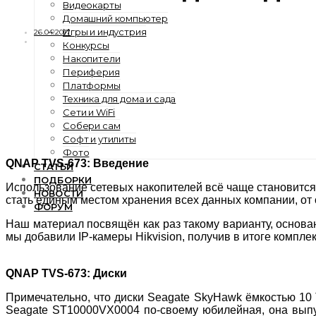
Видеокарты
Домашний компьютер
Игры и индустрия
26.04.2017
Конкурсы
Накопители
Периферия
Платформы
Техника для дома и сада
Сети и WiFi
Собери сам
Софт и утилиты
Фото
QNAP TVS-673: Введение
СТАТЬИ
ПОДБОРКИ
Использование сетевых накопителей всё чаще становится н
НОВОСТИ
стать единым местом хранения всех данных компании, от
ФОРУМ
Наш материал посвящён как раз такому варианту, основ
мы добавили IP-камеры Hikvision, получив в итоге компле
QNAP TVS-673: Диски
Примечательно, что диски Seagate SkyHawk ёмкостью 10
Seagate ST10000VX0004 по-своему юбилейная, она выпу