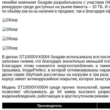
линейки компания Seagate разрабатывала с участием Hi
рекордную среди доступных на рынке ёмкость – 10 ТБ. И
по объёму как из-за наличия в продаже, так и благодаря
В дисках ST10000VX0004 Seagate использовала все после
заполнен гелием, что благодаря значительно меньшей пло
Благодаря этому снижается энергопотребление, а такж
прошивка, ImagePerfect, в которой оптимизированы пар
диски серии SkyHawk рассчитаны на нагрузки в три раза
корпус имеет антикоррозийное покрытие, которое зачаст
Модель ST10000VX0004 среди прочих технологий, приме
позволяет обслуживать до 64 камер высокого разре
видеонаблюдения, работающих в круглосуточном режиме 
Производитель