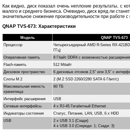
Как видно, диск показал очень неплохие результаты, с 
малого и среднего бизнеса. Очевидно, диск вряд ли стане
значительное снижение производительности при работе с
QNAP TVS-673: Характеристики
Модель
QNAP TVS-673
Процессор
Четырехъядерный AMD R-Series RX-421BD 2
ГГц)
Оперативная память
8 Гбайт DDR4 с возможностью расширения
Flash-память
512 Мбайт
Дисковое пространство
6 дисковых отсеков 2,5″ или 3,5″ с интерф
Слоты M.2
2 (M.2 SSD 2260/2280 SATA 6 Гбит/c)
Максимальная емкость
60 ТБ
хранилища
Интерфейс расширения
USB
Сетевые интерфейсы
4 x RJ-45 Гигабитный Ethernet
Индикаторы состояния
Статус, Питание, LAN, USB, 6 x HDD
USB
2 x USB 3.1 (Сзади)
4 x USB 3.0 (Спереди: 1; Сзади: 3)