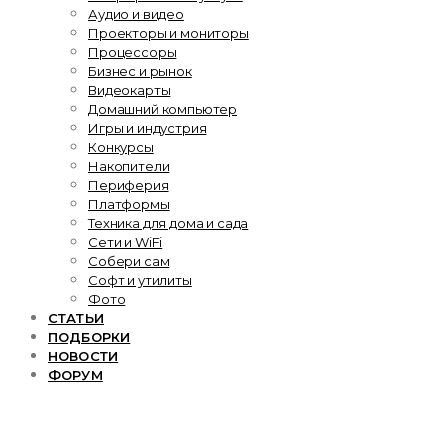
Аудио и видео
Проекторы и мониторы
Процессоры
Бизнес и рынок
Видеокарты
Домашний компьютер
Игры и индустрия
Конкурсы
Накопители
Периферия
Платформы
Техника для дома и сада
Сети и WiFi
Собери сам
Софт и утилиты
Фото
СТАТЬИ
ПОДБОРКИ
НОВОСТИ
ФОРУМ