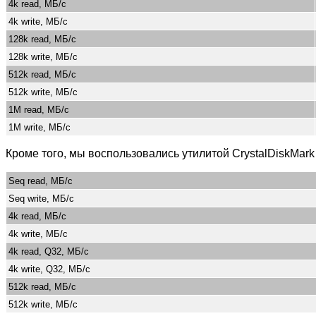
4k read, МБ/с
4k write, МБ/с
128k read, МБ/с
128k write, МБ/с
512k read, МБ/с
512k write, МБ/с
1M read, МБ/с
1M write, МБ/с
Кроме того, мы воспользовались утилитой CrystalDiskMar
Seq read, МБ/с
Seq write, МБ/с
4k read, МБ/с
4k write, МБ/с
4k read, Q32, МБ/с
4k write, Q32, МБ/с
512k read, МБ/с
512k write, МБ/с