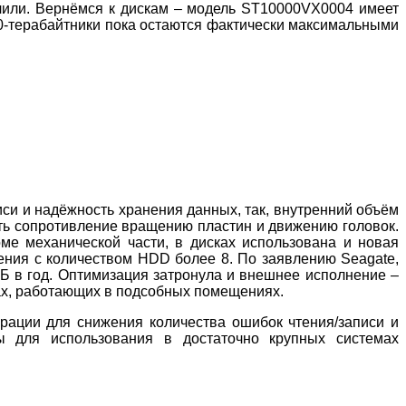
ючили. Вернёмся к дискам – модель ST10000VX0004 имеет
10-терабайтники пока остаются фактически максимальными
си и надёжность хранения данных, так, внутренний объём
зить сопротивление вращению пластин и движению головок.
ме механической части, в дисках использована и новая
ения с количеством HDD более 8. По заявлению Seagate,
ТБ в год. Оптимизация затронула и внешнее исполнение –
рах, работающих в подсобных помещениях.
рации для снижения количества ошибок чтения/записи и
ы для использования в достаточно крупных системах