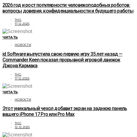
2026 год и рост популярности человекоподобных роботов:
вопросы доверия, конфиденциальности и будущего работы
THG
17.12.2025
ЧИТАТЬ
НОВОСТИ
id Software выпустила свою первую игру 35 лет назад —
Commander Keen показал прорывной игровой движок
Джона Кармака
THG
17.12.2025
ЧИТАТЬ
НОВОСТИ
Этот уникальный чехол добавит экран на заднюю панель
вашего iPhone 17 Pro или Pro Max
THG
12.12.2025