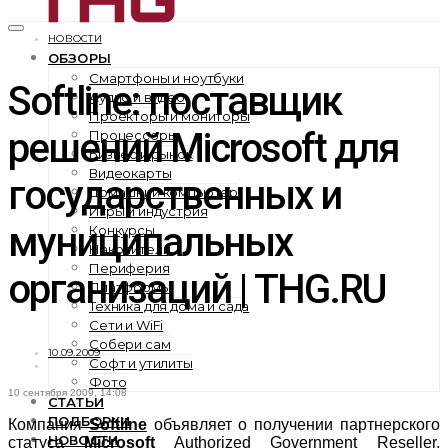
НОВОСТИ
ОБЗОРЫ
Смартфоны и ноутбуки
Softline: поставщик
Аудио и видео
Проекторы и мониторы
решений Microsoft для
Процессоры
Бизнес и рынок
Видеокарты
государственных и
Домашний компьютер
Игры и индустрия
муниципальных
Конкурсы
Накопители
Периферия
организаций | THG.RU
Платформы
Техника для дома и сада
Сети и WiFi
Собери сам
10.09.2009
Софт и утилиты
Фото
10 сентября 2009, 14:08
СТАТЬИ
ПОДБОРКИ
Компания
Softline
объявляет о получении партнерского
НОВОСТИ
статуса
Microsoft
Authorized Government Reseller.