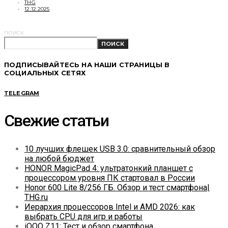
THG
12.12.2025
ПОИСК
ПОИСК
ПОДПИСЫВАЙТЕСЬ НА НАШИ СТРАНИЦЫ В
СОЦИАЛЬНЫХ СЕТЯХ
TELEGRAM
Свежие статьи
10 лучших флешек USB 3.0: сравнительный обзор
на любой бюджет
HONOR MagicPad 4: ультратонкий планшет с
процессором уровня ПК стартовал в России
Honor 600 Lite 8/256 ГБ. Обзор и тест смартфона|
THG.ru
Иерархия процессоров Intel и AMD 2026: как
выбрать CPU для игр и работы
iQOO Z11: Тест и обзор смартфона