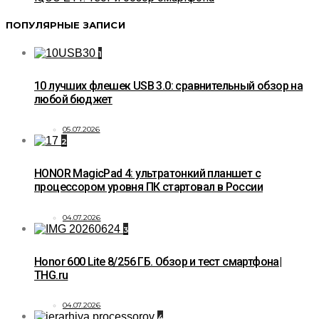
ПОПУЛЯРНЫЕ ЗАПИСИ
1
10 лучших флешек USB 3.0: сравнительный обзор на
любой бюджет
05.07.2026
2
HONOR MagicPad 4: ультратонкий планшет с
процессором уровня ПК стартовал в России
04.07.2026
3
Honor 600 Lite 8/256 ГБ. Обзор и тест смартфона|
THG.ru
04.07.2026
4