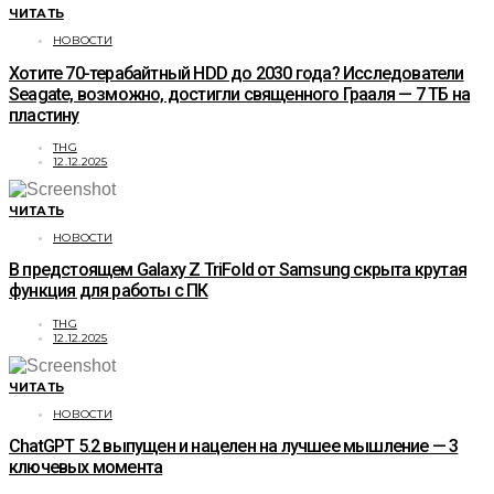
ЧИТАТЬ
НОВОСТИ
Хотите 70-терабайтный HDD до 2030 года? Исследователи
Seagate, возможно, достигли священного Грааля — 7 ТБ на
пластину
THG
12.12.2025
ЧИТАТЬ
НОВОСТИ
В предстоящем Galaxy Z TriFold от Samsung скрыта крутая
функция для работы с ПК
THG
12.12.2025
ЧИТАТЬ
НОВОСТИ
ChatGPT 5.2 выпущен и нацелен на лучшее мышление — 3
ключевых момента