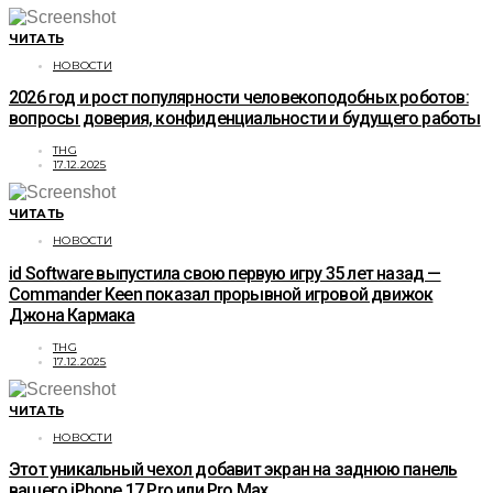
ЧИТАТЬ
НОВОСТИ
2026 год и рост популярности человекоподобных роботов:
вопросы доверия, конфиденциальности и будущего работы
THG
17.12.2025
ЧИТАТЬ
НОВОСТИ
id Software выпустила свою первую игру 35 лет назад —
Commander Keen показал прорывной игровой движок
Джона Кармака
THG
17.12.2025
ЧИТАТЬ
НОВОСТИ
Этот уникальный чехол добавит экран на заднюю панель
вашего iPhone 17 Pro или Pro Max