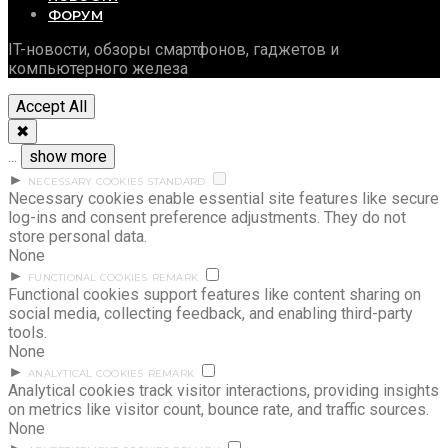
ФОРУМ
IT-новости, обзоры смартфонов, гаджетов и
компьютерного железа
Accept All
✖
...
show more
►
NECESSARY COOKIES
STANDARD
Necessary cookies enable essential site features like secure
log-ins and consent preference adjustments. They do not
store personal data.
None
►
FUNCTIONAL COOKIES
REMARK
Functional cookies support features like content sharing on
social media, collecting feedback, and enabling third-party
tools.
None
►
ANALYTICAL COOKIES
REMARK
Analytical cookies track visitor interactions, providing insights
on metrics like visitor count, bounce rate, and traffic sources.
None