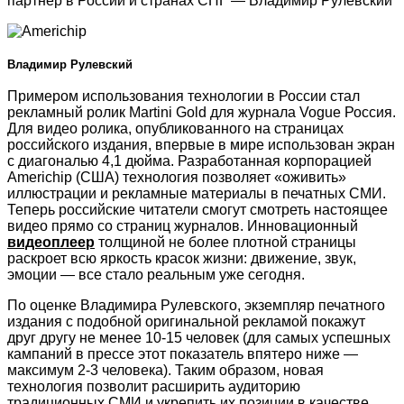
партнер в России и странах СНГ — Владимир Рулевский
Владимир Рулевский
Примером использования технологии в России стал
рекламный ролик Martini Gold для журнала Vogue Россия.
Для видео ролика, опубликованного на страницах
российского издания, впервые в мире использован экран
с диагональю 4,1 дюйма. Разработанная корпорацией
Americhip (США) технология позволяет «оживить»
иллюстрации и рекламные материалы в печатных СМИ.
Теперь российские читатели смогут смотреть настоящее
видео прямо со страниц журналов. Инновационный
видеоплеер
толщиной не более плотной страницы
раскроет всю яркость красок жизни: движение, звук,
эмоции — все стало реальным уже сегодня.
По оценке Владимира Рулевского, экземпляр печатного
издания с подобной оригинальной рекламой покажут
друг другу не менее 10-15 человек (для самых успешных
кампаний в прессе этот показатель впятеро ниже —
максимум 2-3 человека). Таким образом, новая
технология позволит расширить аудиторию
традиционных СМИ и укрепить их позиции в качестве