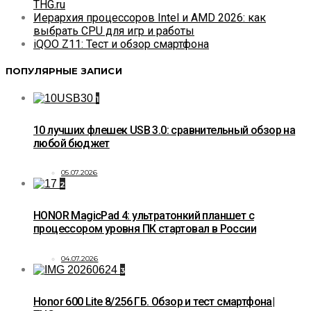
THG.ru
Иерархия процессоров Intel и AMD 2026: как
выбрать CPU для игр и работы
iQOO Z11: Тест и обзор смартфона
ПОПУЛЯРНЫЕ ЗАПИСИ
1
10 лучших флешек USB 3.0: сравнительный обзор на
любой бюджет
05.07.2026
2
HONOR MagicPad 4: ультратонкий планшет с
процессором уровня ПК стартовал в России
04.07.2026
3
Honor 600 Lite 8/256 ГБ. Обзор и тест смартфона|