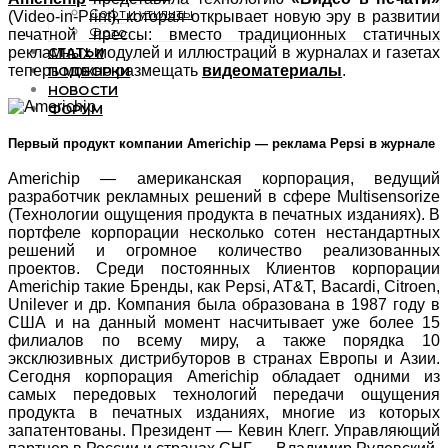
Софт и утилиты
(Video-in-Print), которая открывает новую эру в развитии
Фото
печатной прессы: вместо традиционных статичных
СТАТЬИ
рекламных модулей и иллюстраций в журналах и газетах
теперь можно размещать
видеоматериалы
.
ПОДБОРКИ
НОВОСТИ
ФОРУМ
Первый продукт компании Americhip — реклама Pepsi в журнале
Americhip — американская корпорация, ведущий
разработчик рекламных решений в сфере Multisensorize
(Технологии ощущения продукта в печатных изданиях). В
портфеле корпорации несколько сотен нестандартных
решений и огромное количество реализованных
проектов. Среди постоянных Клиентов корпорации
Americhip такие Бренды, как Pepsi, AT&T, Bacardi, Citroen,
Unilever и др. Компания была образована в 1987 году в
США и на данный момент насчитывает уже более 15
филиалов по всему миру, а также порядка 10
эксклюзивных дистрибуторов в странах Европы и Азии.
Сегодня корпорация Americhip обладает одними из
самых передовых технологий передачи ощущения
продукта в печатных изданиях, многие из которых
запатентованы. Президент — Кевин Клегг. Управляющий