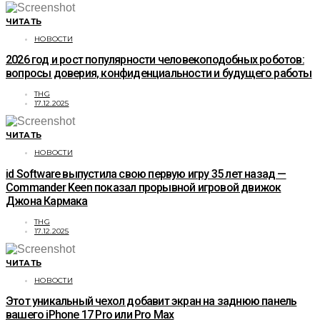
ЧИТАТЬ
НОВОСТИ
2026 год и рост популярности человекоподобных роботов:
вопросы доверия, конфиденциальности и будущего работы
THG
17.12.2025
ЧИТАТЬ
НОВОСТИ
id Software выпустила свою первую игру 35 лет назад —
Commander Keen показал прорывной игровой движок
Джона Кармака
THG
17.12.2025
ЧИТАТЬ
НОВОСТИ
Этот уникальный чехол добавит экран на заднюю панель
вашего iPhone 17 Pro или Pro Max