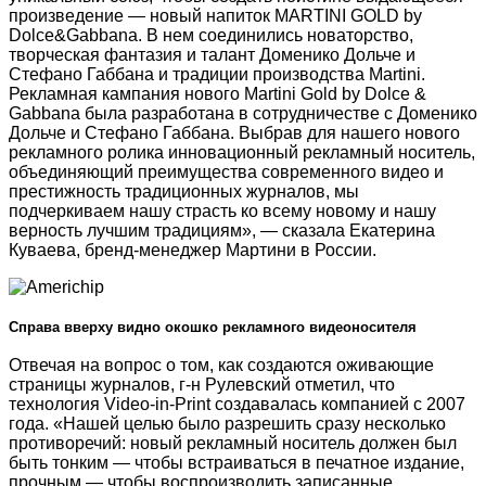
произведение — новый напиток MARTINI GOLD by
Dolce&Gabbana. В нем соединились новаторство,
творческая фантазия и талант Доменико Дольче и
Стефано Габбана и традиции производства Martini.
Рекламная кампания нового Martini Gold by Dolce &
Gabbana была разработана в сотрудничестве с Доменико
Дольче и Стефано Габбана. Выбрав для нашего нового
рекламного ролика инновационный рекламный носитель,
объединяющий преимущества современного видео и
престижность традиционных журналов, мы
подчеркиваем нашу страсть ко всему новому и нашу
верность лучшим традициям», — сказала Екатерина
Куваева, бренд-менеджер Мартини в России.
Справа вверху видно окошко рекламного видеоносителя
Отвечая на вопрос о том, как создаются оживающие
страницы журналов, г-н Рулевский отметил, что
технология Video-in-Print создавалась компанией с 2007
года. «Нашей целью было разрешить сразу несколько
противоречий: новый рекламный носитель должен был
быть тонким — чтобы встраиваться в печатное издание,
прочным — чтобы воспроизводить записанные