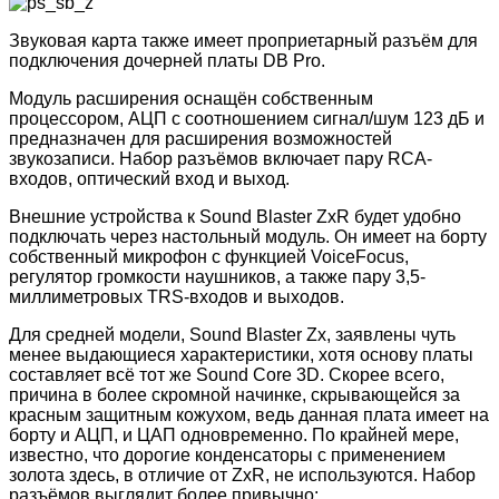
Звуковая карта также имеет проприетарный разъём для
подключения дочерней платы DB Pro.
Модуль расширения оснащён собственным
процессором, АЦП с соотношением сигнал/шум 123 дБ и
предназначен для расширения возможностей
звукозаписи. Набор разъёмов включает пару RCA-
входов, оптический вход и выход.
Внешние устройства к Sound Blaster ZxR будет удобно
подключать через настольный модуль. Он имеет на борту
собственный микрофон с функцией VoiceFocus,
регулятор громкости наушников, а также пару 3,5-
миллиметровых TRS-входов и выходов.
Для средней модели, Sound Blaster Zx, заявлены чуть
менее выдающиеся характеристики, хотя основу платы
составляет всё тот же Sound Core 3D. Скорее всего,
причина в более скромной начинке, скрывающейся за
красным защитным кожухом, ведь данная плата имеет на
борту и АЦП, и ЦАП одновременно. По крайней мере,
известно, что дорогие конденсаторы с применением
золота здесь, в отличие от ZxR, не используются. Набор
разъёмов выглядит более привычно: