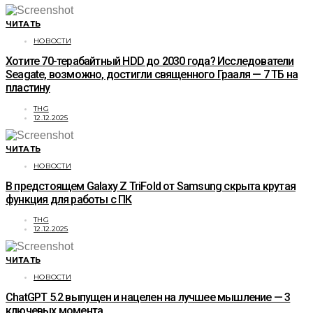
ЧИТАТЬ
НОВОСТИ
Хотите 70-терабайтный HDD до 2030 года? Исследователи
Seagate, возможно, достигли священного Грааля — 7 ТБ на
пластину
THG
12.12.2025
ЧИТАТЬ
НОВОСТИ
В предстоящем Galaxy Z TriFold от Samsung скрыта крутая
функция для работы с ПК
THG
12.12.2025
ЧИТАТЬ
НОВОСТИ
ChatGPT 5.2 выпущен и нацелен на лучшее мышление — 3
ключевых момента