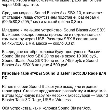
аккумулятора аудиосистема не имеет, работает от сети
через USB-адаптер.
Средняя модель, Sound Blaster Axx SBX 10, отличается
от старшей лишь отсутствием подставки, размерами
(90,6х80,3х295,7 мм) и массой (около 0,8 кг).
Младшее и меньшее устройство, Sound Blaster Axx SBX
8, лишено беспроводных прелестей и подключается к
компьютеру через USB. Размеры SBX 8 составляют
64,4х57х166,1 мм, масса — около 0,3 кг.
В середине октября колонки будут доступны в России:
Sound Blaster Axx SBX 20 по цене около 10 000 руб.,
Sound Blaster Axx SBX 10 по цене 7499 руб. и Sound
Blaster Axx SBX 8 по цене 4 500 руб.
Игровые гарнитуры Sound Blaster Tactic3D Rage для
PC
Ранее в серии Sound Blaster уже выходили игровые
гарнитуры. Creative продолжила разработку и выпустила
в этом году новую пару геймерских аксессуаров — Sound
Blaster Tactic3D Rage, USB и Wireless.
Оба устройства, как и колонки Sound Blaster Axx,