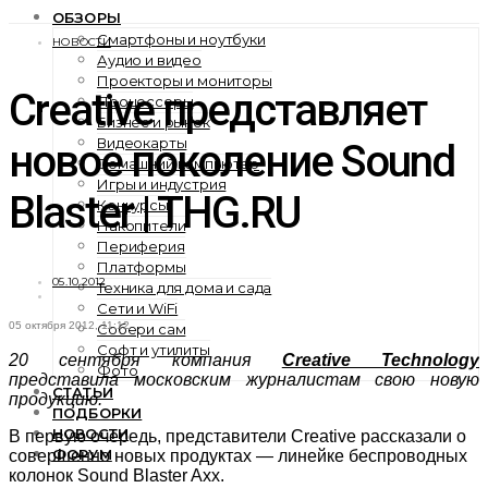
ОБЗОРЫ
Смартфоны и ноутбуки
НОВОСТИ
Аудио и видео
Проекторы и мониторы
Creative представляет
Процессоры
Бизнес и рынок
Видеокарты
новое поколение Sound
Домашний компьютер
Игры и индустрия
Blaster | THG.RU
Конкурсы
Накопители
Периферия
Платформы
05.10.2012
Техника для дома и сада
Сети и WiFi
05 октября 2012, 11:12
Собери сам
Софт и утилиты
20 сентября компания
Creative Technology
Фото
представила московским журналистам свою новую
СТАТЬИ
продукцию.
ПОДБОРКИ
НОВОСТИ
В первую очередь, представители Creative рассказали о
ФОРУМ
совершенно новых продуктах — линейке беспроводных
колонок Sound Blaster Axx.