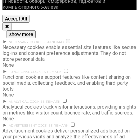
IT-новости, обзоры смартфонов, гаджетов и
компьютерного железа
Accept All
✖
...
show more
►
NECESSARY COOKIES
STANDARD
Necessary cookies enable essential site features like secure
log-ins and consent preference adjustments. They do not
store personal data.
None
►
FUNCTIONAL COOKIES
REMARK
Functional cookies support features like content sharing on
social media, collecting feedback, and enabling third-party
tools.
None
►
ANALYTICAL COOKIES
REMARK
Analytical cookies track visitor interactions, providing insights
on metrics like visitor count, bounce rate, and traffic sources.
None
►
ADVERTISEMENT COOKIES
REMARK
Advertisement cookies deliver personalized ads based on
your previous visits and analyze the effectiveness of ad