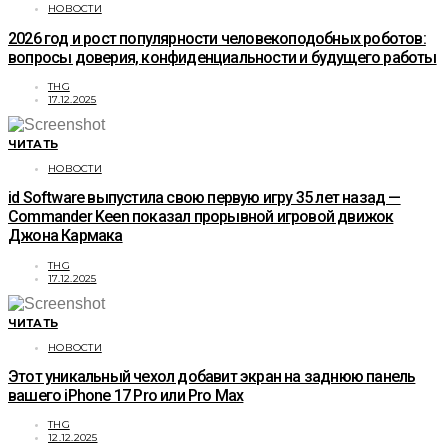
НОВОСТИ
2026 год и рост популярности человекоподобных роботов:
вопросы доверия, конфиденциальности и будущего работы
THG
17.12.2025
ЧИТАТЬ
НОВОСТИ
id Software выпустила свою первую игру 35 лет назад —
Commander Keen показал прорывной игровой движок
Джона Кармака
THG
17.12.2025
ЧИТАТЬ
НОВОСТИ
Этот уникальный чехол добавит экран на заднюю панель
вашего iPhone 17 Pro или Pro Max
THG
12.12.2025