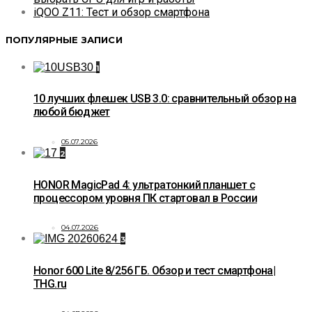
iQOO Z11: Тест и обзор смартфона
ПОПУЛЯРНЫЕ ЗАПИСИ
1
10 лучших флешек USB 3.0: сравнительный обзор на
любой бюджет
05.07.2026
2
HONOR MagicPad 4: ультратонкий планшет с
процессором уровня ПК стартовал в России
04.07.2026
3
Honor 600 Lite 8/256 ГБ. Обзор и тест смартфона|
THG.ru