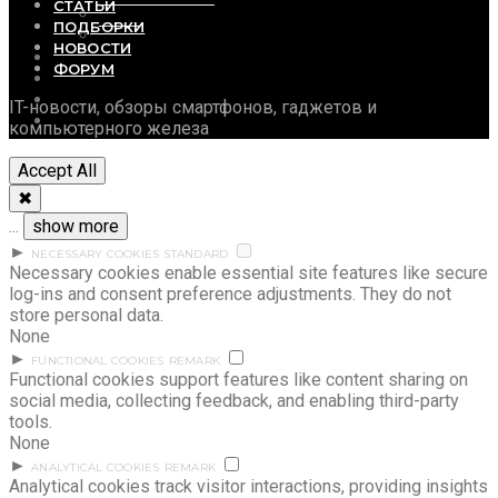
СТАТЬИ
Софт и утилиты
ПОДБОРКИ
Фото
НОВОСТИ
СТАТЬИ
ФОРУМ
ПОДБОРКИ
НОВОСТИ
IT-новости, обзоры смартфонов, гаджетов и
ФОРУМ
компьютерного железа
Accept All
✖
...
show more
►
NECESSARY COOKIES
STANDARD
Necessary cookies enable essential site features like secure
log-ins and consent preference adjustments. They do not
store personal data.
None
►
FUNCTIONAL COOKIES
REMARK
Functional cookies support features like content sharing on
social media, collecting feedback, and enabling third-party
tools.
None
►
ANALYTICAL COOKIES
REMARK
Analytical cookies track visitor interactions, providing insights